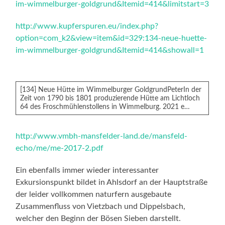
im-wimmelburger-goldgrund&Itemid=414&limitstart=3
http://www.kupferspuren.eu/index.php?
option=com_k2&view=item&id=329:134-neue-huette-
im-wimmelburger-goldgrund&Itemid=414&showall=1
[134] Neue Hütte im Wimmelburger GoldgrundPeterIn der
Zeit von 1790 bis 1801 produzierende Hütte am Lichtloch
64 des Froschmühlenstollens in Wimmelburg. 2021 e…
http://www.vmbh-mansfelder-land.de/mansfeld-
echo/me/me-2017-2.pdf
Ein ebenfalls immer wieder interessanter
Exkursionspunkt bildet in Ahlsdorf an der Hauptstraße
der leider vollkommen naturfern ausgebaute
Zusammenfluss von Vietzbach und Dippelsbach,
welcher den Beginn der Bösen Sieben darstellt.