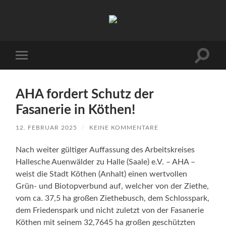
Arbeitskreis
Hallesche
Auenwälder
zu
Halle
Suchfe
Mobile-
/
ein-/a
Menü
Saale
ein-/ausblenden
e.V.
(AHA)
AHA fordert Schutz der
Fasanerie in Köthen!
12. FEBRUAR 2025
/
KEINE KOMMENTARE
Nach weiter gültiger Auffassung des Arbeitskreises
Hallesche Auenwälder zu Halle (Saale) e.V. – AHA –
weist die Stadt Köthen (Anhalt) einen wertvollen
Grün- und Biotopverbund auf, welcher von der Ziethe,
vom ca. 37,5 ha großen Ziethebusch, dem Schlosspark,
dem Friedenspark und nicht zuletzt von der Fasanerie
Köthen mit seinem 32,7645 ha großen geschützten