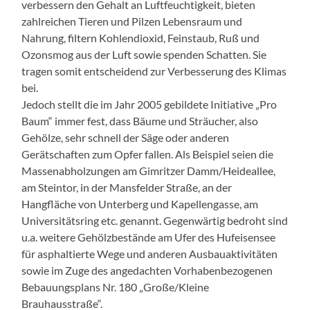
verbessern den Gehalt an Luftfeuchtigkeit, bieten
zahlreichen Tieren und Pilzen Lebensraum und
Nahrung, filtern Kohlendioxid, Feinstaub, Ruß und
Ozonsmog aus der Luft sowie spenden Schatten. Sie
tragen somit entscheidend zur Verbesserung des Klimas
bei.
Jedoch stellt die im Jahr 2005 gebildete Initiative „Pro
Baum“ immer fest, dass Bäume und Sträucher, also
Gehölze, sehr schnell der Säge oder anderen
Gerätschaften zum Opfer fallen. Als Beispiel seien die
Massenabholzungen am Gimritzer Damm/Heideallee,
am Steintor, in der Mansfelder Straße, an der
Hangfläche von Unterberg und Kapellengasse, am
Universitätsring etc. genannt. Gegenwärtig bedroht sind
u.a. weitere Gehölzbestände am Ufer des Hufeisensee
für asphaltierte Wege und anderen Ausbauaktivitäten
sowie im Zuge des angedachten Vorhabenbezogenen
Bebauungsplans Nr. 180 „Große/Kleine
Brauhausstraße“.