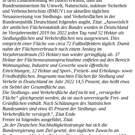
In dem Zusammenhang sei zudem erwähnt, dass das
Bundesministerium für Umwelt, Naturschutz, nukleare Sicherheit
und Verbraucherschutz (BMUV) zur aktuellen täglichen
Neuausweisung von Siedlungs- und Verkehrsflächen in der
Bundesrepublik Deutschland folgendes angibt, Zitat: „
Ausweislich
der amtlichen Flächenstatistik des Bundes wurden in Deutschland
im Vierjahresmittel 2019 bis 2022 jeden Tag rund 52 Hektar als
Siedlungsflächen und Verkehrsflächen neu ausgewiesen. Dies
entspricht einer Fläche von circa 72 Fußballfeldern täglich. Damit
nahm der Flächenverbrauch nach einem Anstieg im
Vorjahreszeitraum (55 Hektar) nun wieder geringfügig ab. 37
Hektar der Flächenneuinanspruchnahme entfielen auf den Bereich
Wohnungsbau, Industrie und Gewerbe sowie öffentliche
Einrichtungen, 12 Hektar auf Sport-, Freizeit- und Erholungs- sowie
Friedhofsflächen. Insgesamt machten Flächen für Siedlung und
Verkehr in Deutschland im Jahr 2022 14,5 Prozent, das heißt etwa
ein Siebtel der Gesamtfläche aus.
Die Siedlungs- und Verkehrsfläche darf nicht mit „versiegelter
Fläche“ gleichgesetzt werden, da sie auch unversiegelte Frei- und
Grünflächen enthält. Nach Schätzungen des Statistischen
Bundesamtes sind etwa 45 Prozent der Siedlungs- und
Verkehrsfläche versiegelt.
“, Zitat Ende
Ferner ist folgendes ausgeführt, Zitat:
„
In der Deutschen Nachhaltigkeitsstrategie hat sich die
Bundesregierung zum Ziel gesetzt, den täglichen Zuwachs an