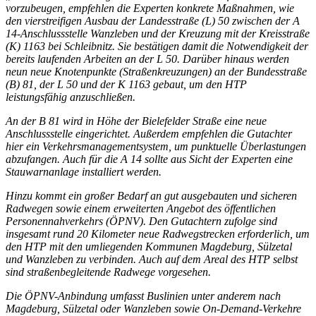
vorzubeugen, empfehlen die Experten konkrete Maßnahmen, wie
den vierstreifigen Ausbau der Landesstraße (L) 50 zwischen der A
14-Anschlussstelle Wanzleben und der Kreuzung mit der Kreisstraße
(K) 1163 bei Schleibnitz. Sie bestätigen damit die Notwendigkeit der
bereits laufenden Arbeiten an der L 50. Darüber hinaus werden
neun neue Knotenpunkte (Straßenkreuzungen) an der Bundesstraße
(B) 81, der L 50 und der K 1163 gebaut, um den HTP
leistungsfähig anzuschließen.
An der B 81 wird in Höhe der Bielefelder Straße eine neue
Anschlussstelle eingerichtet. Außerdem empfehlen die Gutachter
hier ein Verkehrsmanagementsystem, um punktuelle Überlastungen
abzufangen. Auch für die A 14 sollte aus Sicht der Experten eine
Stauwarnanlage installiert werden.
Hinzu kommt ein großer Bedarf an gut ausgebauten und sicheren
Radwegen sowie einem erweiterten Angebot des öffentlichen
Personennahverkehrs (ÖPNV). Den Gutachtern zufolge sind
insgesamt rund 20 Kilometer neue Radwegstrecken erforderlich, um
den HTP mit den umliegenden Kommunen Magdeburg, Sülzetal
und Wanzleben zu verbinden. Auch auf dem Areal des HTP selbst
sind straßenbegleitende Radwege vorgesehen.
Die ÖPNV-Anbindung umfasst Buslinien unter anderem nach
Magdeburg, Sülzetal oder Wanzleben sowie On-Demand-Verkehre