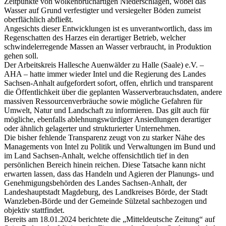
Zeitpunkte von wolkenbruchartigen Niederschlägen, wobei das
Wasser auf Grund verfestigter und versiegelter Böden zumeist
oberflächlich abfließt.
Angesichts dieser Entwicklungen ist es unverantwortlich, dass im
Regenschatten des Harzes ein derartiger Betrieb, welcher
schwindelerregende Massen an Wasser verbraucht, in Produktion
gehen soll.
Der Arbeitskreis Hallesche Auenwälder zu Halle (Saale) e.V. –
AHA – hatte immer wieder Intel und die Regierung des Landes
Sachsen-Anhalt aufgefordert sofort, offen, ehrlich und transparent
die Öffentlichkeit über die geplanten Wasserverbrauchsdaten, andere
massiven Ressourcenverbräuche sowie mögliche Gefahren für
Umwelt, Natur und Landschaft zu informieren. Das gilt auch für
mögliche, ebenfalls ablehnungswürdiger Ansiedlungen derartiger
oder ähnlich gelagerter und strukturierter Unternehmen.
Die bisher fehlende Transparenz zeugt von zu starker Nähe des
Managements von Intel zu Politik und Verwaltungen im Bund und
im Land Sachsen-Anhalt, welche offensichtlich tief in den
persönlichen Bereich hinein reichen. Diese Tatsache kann nicht
erwarten lassen, dass das Handeln und Agieren der Planungs- und
Genehmigungsbehörden des Landes Sachsen-Anhalt, der
Landeshauptstadt Magdeburg, des Landkreises Börde, der Stadt
Wanzleben-Börde und der Gemeinde Sülzetal sachbezogen und
objektiv stattfindet.
Bereits am 18.01.2024 berichtete die „Mitteldeutsche Zeitung“ auf