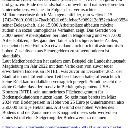
und ganz ein Ende des landschafts-, umwelt- und naturzerstörenden
Unternehmens, welches in Folge selbst verursachter
Milliardenverluste durch Managementfehler, nun weltweit 15
{742476d910061147bacb9f2d1e63afebae5c969212eff52eb4ea03554
seiner Belegschaft, also 15.000 Arbeitsplätze abbauen möchte,
zudem ein sozial unmögliches Verhalten zeigt. Das Gerede von
3.000 neuen Arbeitsplätzen bei Intel in Magdeburg und von 7.000
Arbeitsplätzen, alles garantiert künstlich hochgerechnete Zahlen,
erscheint da wie Hohn. So etwas dann auch noch mit astronomisch
hohen Zuschüssen aus Steuergeldern zu subventionieren ist
skandalös.
Laut Medienberichten hat zudem zum Beispiel die Landeshauptstadt
Magdeburg im Jahr 2022 mit dem Verhökern von zuvor teuer
erworbenen Bodens an INTEL, was zuvor im Dezember 2021 der
Stadtrat im nichtöffentlichen Teil beschlossen hatte, offensichtlich
keine Rückkaufmodalitäten vertraglich geregelt. Somit besteht die
akute Gefahr, dass der massiv in Bedrängnis geratene USA-
Konzern INTEL sein nunmehriges Flächeneigentum für
Bodenspekulationen nutzen kann. So geht man bereits im März
2024 von Bodenpreisen in Höhe von 25 Euro je Quadratmeter, also
250.000 Euro je Hektar aus. Auf Grund des hohen Wertes des
Bodens und der Zunahme der Knappheit dieses sehr wertvollen
Gutes ist mit einer Steigerung der Bodenwerte zu rechnen.
https://www.agrarheute.com/management/250000-euro-pro-hektar-