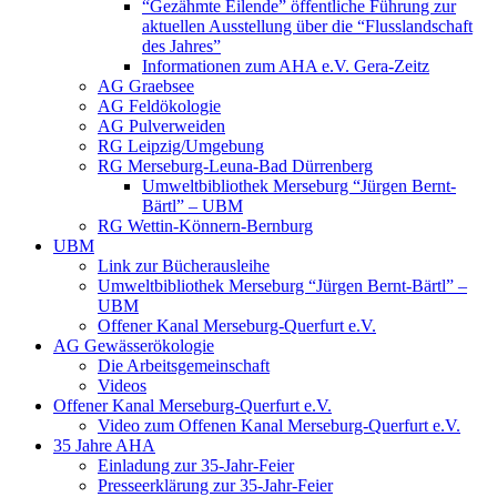
“Gezähmte Eilende” öffentliche Führung zur
aktuellen Ausstellung über die “Flusslandschaft
des Jahres”
Informationen zum AHA e.V. Gera-Zeitz
AG Graebsee
AG Feldökologie
AG Pulverweiden
RG Leipzig/Umgebung
RG Merseburg-Leuna-Bad Dürrenberg
Umweltbibliothek Merseburg “Jürgen Bernt-
Bärtl” – UBM
RG Wettin-Könnern-Bernburg
UBM
Link zur Bücherausleihe
Umweltbibliothek Merseburg “Jürgen Bernt-Bärtl” –
UBM
Offener Kanal Merseburg-Querfurt e.V.
AG Gewässerökologie
Die Arbeitsgemeinschaft
Videos
Offener Kanal Merseburg-Querfurt e.V.
Video zum Offenen Kanal Merseburg-Querfurt e.V.
35 Jahre AHA
Einladung zur 35-Jahr-Feier
Presseerklärung zur 35-Jahr-Feier