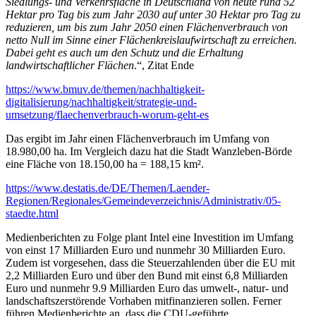
Siedlungs- und Verkehrsfläche in Deutschland von heute rund 52
Hektar pro Tag bis zum Jahr 2030 auf unter 30 Hektar pro Tag zu
reduzieren, um bis zum Jahr 2050 einen Flächenverbrauch von
netto Null im Sinne einer Flächenkreislaufwirtschaft zu erreichen.
Dabei geht es auch um den Schutz und die Erhaltung
landwirtschaftlicher Flächen
.“, Zitat Ende
https://www.bmuv.de/themen/nachhaltigkeit-
digitalisierung/nachhaltigkeit/strategie-und-
umsetzung/flaechenverbrauch-worum-geht-es
Das ergibt im Jahr einen Flächenverbrauch im Umfang von
18.980,00 ha. Im Vergleich dazu hat die Stadt Wanzleben-Börde
eine Fläche von 18.150,00 ha = 188,15 km².
https://www.destatis.de/DE/Themen/Laender-
Regionen/Regionales/Gemeindeverzeichnis/Administrativ/05-
staedte.html
Medienberichten zu Folge plant Intel eine Investition im Umfang
von einst 17 Milliarden Euro und nunmehr 30 Milliarden Euro.
Zudem ist vorgesehen, dass die Steuerzahlenden über die EU mit
2,2 Milliarden Euro und über den Bund mit einst 6,8 Milliarden
Euro und nunmehr 9.9 Milliarden Euro das umwelt-, natur- und
landschaftszerstörende Vorhaben mitfinanzieren sollen. Ferner
führen Medienberichte an, dass die CDU-geführte