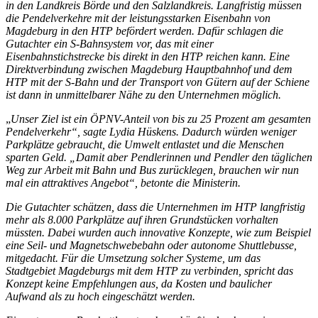
in den Landkreis Börde und den Salzlandkreis. Langfristig müssen
die Pendelverkehre mit der leistungsstarken Eisenbahn von
Magdeburg in den HTP befördert werden. Dafür schlagen die
Gutachter ein S-Bahnsystem vor, das mit einer
Eisenbahnstichstrecke bis direkt in den HTP reichen kann. Eine
Direktverbindung zwischen Magdeburg Hauptbahnhof und dem
HTP mit der S-Bahn und der Transport von Gütern auf der Schiene
ist dann in unmittelbarer Nähe zu den Unternehmen möglich.
„
Unser Ziel ist ein ÖPNV-Anteil von bis zu 25 Prozent am gesamten
Pendelverkehr“, sagte Lydia Hüskens. Dadurch würden weniger
Parkplätze gebraucht, die Umwelt entlastet und die Menschen
sparten Geld. „Damit aber Pendlerinnen und Pendler den täglichen
Weg zur Arbeit mit Bahn und Bus zurücklegen, brauchen wir nun
mal ein attraktives Angebot“, betonte die Ministerin.
Die Gutachter schätzen, dass die Unternehmen im HTP langfristig
mehr als 8.000 Parkplätze auf ihren Grundstücken vorhalten
müssten. Dabei wurden auch innovative Konzepte, wie zum Beispiel
eine Seil- und Magnetschwebebahn oder autonome Shuttlebusse,
mitgedacht. Für die Umsetzung solcher Systeme, um das
Stadtgebiet Magdeburgs mit dem HTP zu verbinden, spricht das
Konzept keine Empfehlungen aus, da Kosten und baulicher
Aufwand als zu hoch eingeschätzt werden.