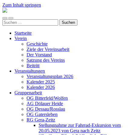
Zum Inhalt springen
Arbeitskreis
Hallesche
Mobile-
Suchfeld
Auenwälder
Suchen
Menü
ein-/ausblenden
zu
nach:
ein-/ausblenden
Halle
Startseite
/
Verein
Saale
Geschichte
e.V.
Ziele der Vereinsarbeit
(AHA)
Der Vorstand
Satzung des Vereins
Beitritt
Veranstaltungen
Veranstaltungsplan 2026
Kalender 2025
Kalender 2026
Gruppenarbeit
OG Bitterfeld/Wolfen
AG Dölauer Heide
OG Dessau/Rosslau
OG Gatersleben
RG Gera-Zeitz
Stellungnahme zur Fahrrad-Exkursion vom
20.05.2023 von Gera nach Zeitz