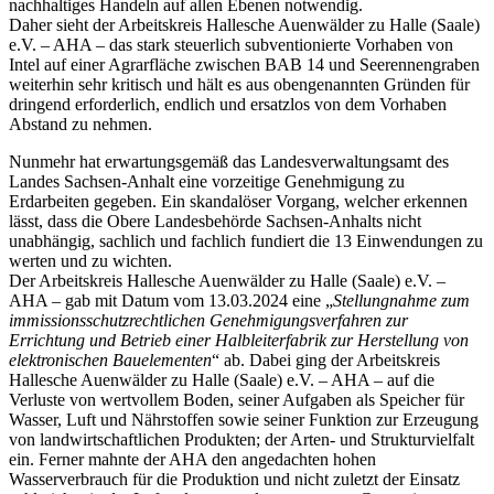
nachhaltiges Handeln auf allen Ebenen notwendig.
Daher sieht der Arbeitskreis Hallesche Auenwälder zu Halle (Saale)
e.V. – AHA – das stark steuerlich subventionierte Vorhaben von
Intel auf einer Agrarfläche zwischen BAB 14 und Seerennengraben
weiterhin sehr kritisch und hält es aus obengenannten Gründen für
dringend erforderlich, endlich und ersatzlos von dem Vorhaben
Abstand zu nehmen.
Nunmehr hat erwartungsgemäß das Landesverwaltungsamt des
Landes Sachsen-Anhalt eine vorzeitige Genehmigung zu
Erdarbeiten gegeben. Ein skandalöser Vorgang, welcher erkennen
lässt, dass die Obere Landesbehörde Sachsen-Anhalts nicht
unabhängig, sachlich und fachlich fundiert die 13 Einwendungen zu
werten und zu wichten.
Der Arbeitskreis Hallesche Auenwälder zu Halle (Saale) e.V. –
AHA – gab mit Datum vom 13.03.2024 eine „
Stellungnahme zum
immissionsschutzrechtlichen Genehmigungsverfahren zur
Errichtung und Betrieb einer Halbleiterfabrik zur Herstellung von
elektronischen Bauelementen
“ ab. Dabei ging der Arbeitskreis
Hallesche Auenwälder zu Halle (Saale) e.V. – AHA – auf die
Verluste von wertvollem Boden, seiner Aufgaben als Speicher für
Wasser, Luft und Nährstoffen sowie seiner Funktion zur Erzeugung
von landwirtschaftlichen Produkten; der Arten- und Strukturvielfalt
ein. Ferner mahnte der AHA den angedachten hohen
Wasserverbrauch für die Produktion und nicht zuletzt der Einsatz