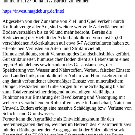
nunmehr 1.127,00 ha in Anspruch zu nehmen.
https://invest.magdeburg.de/Intel
Abgesehen von der Zunahme von Ziel- und Quellverkehr durch
Kraftfahrzeuge aller Art, sind weitere wertvolle Ackerflächen mit
Bodenwertzahlen bis zu 90 und mehr bedroht. Bereits die
Reduzierung der Vielfalt der Ackerbaukulturen von einst 25,00
verschiedenen Ackerkulturen auf etwa 6-7 Ackerkulturen haben zu
erheblichen Verlusten an Arten- und Strukturvielfalt,
Humusneubildung somit Verarmung des Landschaftsbildes geführt.
Gut strukturierter, humusreicher Boden dient als Lebensraum eines
regen Bodenlebens sowie zudem des Gasaustausches, der
Speicherung von Wasser und Nährstoffen. Verbau, falscher Einsatz
von Landtechnik, monokultureller Anbau von Humuszehrern und
eng damit verbundener übermäßiger Einsatz von mineralischem
Dünger, Pestiziden und Gülle sorgen für eine Schädigung bis hin
zum Totalverlust seiner dringend notwendigen, vielfältigen
Funktionen zur Ernährung der Bevölkerung und Versorgung mit
weiter zu verarbeitenden Rohstoffen sowie in Landschaft, Natur und
Umwelt. Zudem erfolgt eine massive Schädigung bzw. Verluste von
Schicht- und Grundwasser.
Ferner kann die Agrarfläche als Entwicklungsraum für den
Seerennengraben dienen, welcher im Bereich des Zusammenflusses
mit dem Röthegraben den Ausgangspunkt der Sülze bildet sowie