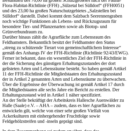
Bestandteil des 76,00 ha großen Schutzgebietes nach der Fauna-
Flora-Habitat-Richtlinie (FFH) „Sülzetal bei Sülldorf“ (FFH0051)
und des 23,00 ha großen Naturschutzgebietes „Salzstellen bei
Sülldorf“ darstellt. Dabei kommt dem Salzbach Seerennengraben
noch wichtige Funktionen als Lebens- und Rückzugsraum für
besondere Tier- und Pflanzenarten sowie als Biotop- und
Grünverbundraum zu.
Darüber hinaus zählt die Agrarfläche zum Lebensraum des
Feldhamsters. Bekanntlich besitzt der Feldhamster den Status
„streng zu schützende Tierart von gemeinschaftlichem Interesse“
gemäß des Anhangs IV der FFH-Richtlinie (Richtlinie 92/43/EWG).
Ferner ist bekannt, dass ein wesentliches Ziel der FFH-Richtlinie in
der die Sicherung des günstigen Erhaltungszustandes der dort
gelisteten Arten und Lebensräume besteht. So haben gemäß Artikel
11 der FFH-Richtlinie die Mitgliedstaaten den Erhaltungszustand
der in Artikel 2 genannten Arten und Lebensräume zu überwachen.
Über die Ergebnisse der Überwachung ist gemäß Artikel 17 durch
die Mitgliedstaaten alle sechs Jahre ein Bericht zu erstellen. Der
Erhaltungszustand wird in Artikel 1 näher spezifiziert.
An der Stelle bekräftigt der Arbeitskreis Hallesche Auenwälder zu
Halle (Saale) e.V. – AHA – zudem, dass es hier Agrarflächen zu
entwickeln gilt, welche von einer sehr großen Vielfalt von
Ackerkulturen mit einhergehender Fruchtfolge sowie
Feldgehölzstreifen und -inseln geprägt sind.