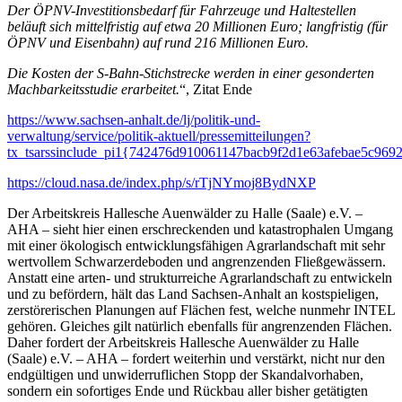
Der ÖPNV-Investitionsbedarf für Fahrzeuge und Haltestellen
beläuft sich mittelfristig auf etwa 20 Millionen Euro; langfristig (für
ÖPNV und Eisenbahn) auf rund 216 Millionen Euro.
Die Kosten der S-Bahn-Stichstrecke werden in einer gesonderten
Machbarkeitsstudie erarbeitet.
“, Zitat Ende
https://www.sachsen-anhalt.de/lj/politik-und-
verwaltung/service/politik-aktuell/pressemitteilungen?
tx_tsarssinclude_pi1{742476d910061147bacb9f2d1e63afebae5c9
https://cloud.nasa.de/index.php/s/rTjNYmoj8BydNXP
Der Arbeitskreis Hallesche Auenwälder zu Halle (Saale) e.V. –
AHA – sieht hier einen erschreckenden und katastrophalen Umgang
mit einer ökologisch entwicklungsfähigen Agrarlandschaft mit sehr
wertvollem Schwarzerdeboden und angrenzenden Fließgewässern.
Anstatt eine arten- und strukturreiche Agrarlandschaft zu entwickeln
und zu befördern, hält das Land Sachsen-Anhalt an kostspieligen,
zerstörerischen Planungen auf Flächen fest, welche nunmehr INTEL
gehören. Gleiches gilt natürlich ebenfalls für angrenzenden Flächen.
Daher fordert der Arbeitskreis Hallesche Auenwälder zu Halle
(Saale) e.V. – AHA – fordert weiterhin und verstärkt, nicht nur den
endgültigen und unwiderruflichen Stopp der Skandalvorhaben,
sondern ein sofortiges Ende und Rückbau aller bisher getätigten