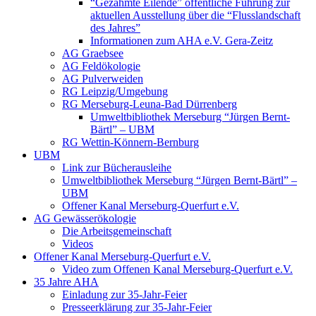
“Gezähmte Eilende” öffentliche Führung zur
aktuellen Ausstellung über die “Flusslandschaft
des Jahres”
Informationen zum AHA e.V. Gera-Zeitz
AG Graebsee
AG Feldökologie
AG Pulverweiden
RG Leipzig/Umgebung
RG Merseburg-Leuna-Bad Dürrenberg
Umweltbibliothek Merseburg “Jürgen Bernt-
Bärtl” – UBM
RG Wettin-Könnern-Bernburg
UBM
Link zur Bücherausleihe
Umweltbibliothek Merseburg “Jürgen Bernt-Bärtl” –
UBM
Offener Kanal Merseburg-Querfurt e.V.
AG Gewässerökologie
Die Arbeitsgemeinschaft
Videos
Offener Kanal Merseburg-Querfurt e.V.
Video zum Offenen Kanal Merseburg-Querfurt e.V.
35 Jahre AHA
Einladung zur 35-Jahr-Feier
Presseerklärung zur 35-Jahr-Feier