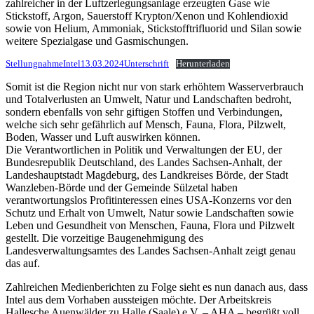
zahlreicher in der Luftzerlegungsanlage erzeugten Gase wie
Stickstoff, Argon, Sauerstoff Krypton/Xenon und Kohlendioxid
sowie von Helium, Ammoniak, Stickstofftrifluorid und Silan sowie
weitere Spezialgase und Gasmischungen.
StellungnahmeIntel13.03.2024Unterschrift
Herunterladen
Somit ist die Region nicht nur von stark erhöhtem Wasserverbrauch
und Totalverlusten an Umwelt, Natur und Landschaften bedroht,
sondern ebenfalls von sehr giftigen Stoffen und Verbindungen,
welche sich sehr gefährlich auf Mensch, Fauna, Flora, Pilzwelt,
Boden, Wasser und Luft auswirken können.
Die Verantwortlichen in Politik und Verwaltungen der EU, der
Bundesrepublik Deutschland, des Landes Sachsen-Anhalt, der
Landeshauptstadt Magdeburg, des Landkreises Börde, der Stadt
Wanzleben-Börde und der Gemeinde Sülzetal haben
verantwortungslos Profitinteressen eines USA-Konzerns vor den
Schutz und Erhalt von Umwelt, Natur sowie Landschaften sowie
Leben und Gesundheit von Menschen, Fauna, Flora und Pilzwelt
gestellt. Die vorzeitige Baugenehmigung des
Landesverwaltungsamtes des Landes Sachsen-Anhalt zeigt genau
das auf.
Zahlreichen Medienberichten zu Folge sieht es nun danach aus, dass
Intel aus dem Vorhaben aussteigen möchte. Der Arbeitskreis
Hallesche Auenwälder zu Halle (Saale) e.V. – AHA – begrüßt voll