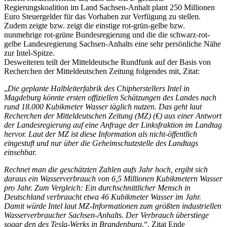
Regierungskoalition im Land Sachsen-Anhalt plant 250 Millionen
Euro Steuergelder für das Vorhaben zur Verfügung zu stellen.
Zudem zeigte bzw. zeigt die einstige rot-grün-gelbe bzw.
nunmehrige rot-grüne Bundesregierung und die die schwarz-rot-
gelbe Landesregierung Sachsen-Anhalts eine sehr persönliche Nähe
zur Intel-Spitze.
Desweiteren teilt der Mitteldeutsche Rundfunk auf der Basis von
Recherchen der Mitteldeutschen Zeitung folgendes mit, Zitat:
„
Die geplante Halbleiterfabrik des Chipherstellers Intel in
Magdeburg könnte ersten offiziellen Schätzungen des Landes nach
rund 18.000 Kubikmeter Wasser täglich nutzen. Das geht laut
Recherchen der Mitteldeutschen Zeitung (MZ) (€) aus einer Antwort
der Landesregierung auf eine Anfrage der Linksfraktion im Landtag
hervor. Laut der MZ ist diese Information als nicht-öffentlich
eingestuft und nur über die Geheimschutzstelle des Landtags
einsehbar.
Rechnet man die geschätzten Zahlen aufs Jahr hoch, ergibt sich
daraus ein Wasserverbrauch von 6,5 Millionen Kubikmetern Wasser
pro Jahr. Zum Vergleich: Ein durchschnittlicher Mensch in
Deutschland verbraucht etwa 46 Kubikmeter Wasser im Jahr.
Damit würde Intel laut MZ-Informationen zum größten industriellen
Wasserverbraucher Sachsen-Anhalts. Der Verbrauch überstiege
sogar den des Tesla-Werks in Brandenburg
.“, Zitat Ende