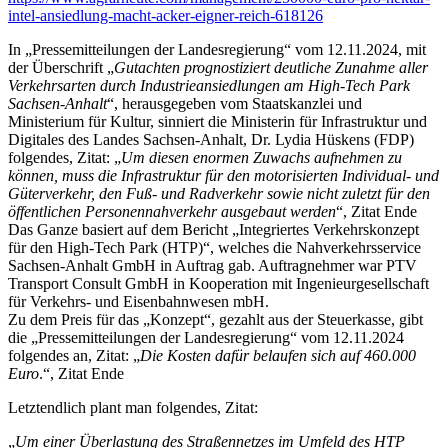
intel-ansiedlung-macht-acker-eigner-reich-618126
In „Pressemitteilungen der Landesregierung“ vom 12.11.2024, mit
der Überschrift „
Gutachten prognostiziert deutliche Zunahme aller
Verkehrsarten durch Industrieansiedlungen am High-Tech Park
Sachsen-Anhalt
“, herausgegeben vom Staatskanzlei und
Ministerium für Kultur, sinniert die Ministerin für Infrastruktur und
Digitales des Landes Sachsen-Anhalt, Dr. Lydia Hüskens (FDP)
folgendes, Zitat: „
Um diesen enormen Zuwachs aufnehmen zu
können, muss die Infrastruktur für den motorisierten Individual- und
Güterverkehr, den Fuß- und Radverkehr sowie nicht zuletzt für den
öffentlichen Personennahverkehr ausgebaut werden
“, Zitat Ende
Das Ganze basiert auf dem Bericht „Integriertes Verkehrskonzept
für den High-Tech Park (HTP)“, welches die Nahverkehrsservice
Sachsen-Anhalt GmbH in Auftrag gab. Auftragnehmer war PTV
Transport Consult GmbH in Kooperation mit Ingenieurgesellschaft
für Verkehrs- und Eisenbahnwesen mbH.
Zu dem Preis für das „Konzept“, gezahlt aus der Steuerkasse, gibt
die „Pressemitteilungen der Landesregierung“ vom 12.11.2024
folgendes an, Zitat: „
Die Kosten dafür belaufen sich auf 460.000
Euro
.“, Zitat Ende
Letztendlich plant man folgendes, Zitat:
„
Um einer Überlastung des Straßennetzes im Umfeld des HTP