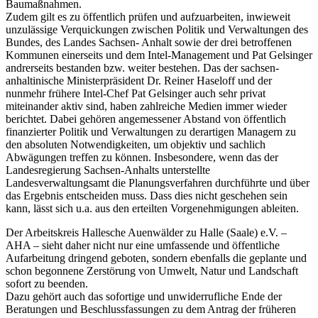
Baumaßnahmen.
Zudem gilt es zu öffentlich prüfen und aufzuarbeiten, inwieweit
unzulässige Verquickungen zwischen Politik und Verwaltungen des
Bundes, des Landes Sachsen- Anhalt sowie der drei betroffenen
Kommunen einerseits und dem Intel-Management und Pat Gelsinger
andrerseits bestanden bzw. weiter bestehen. Das der sachsen-
anhaltinische Ministerpräsident Dr. Reiner Haseloff und der
nunmehr frühere Intel-Chef Pat Gelsinger auch sehr privat
miteinander aktiv sind, haben zahlreiche Medien immer wieder
berichtet. Dabei gehören angemessener Abstand von öffentlich
finanzierter Politik und Verwaltungen zu derartigen Managern zu
den absoluten Notwendigkeiten, um objektiv und sachlich
Abwägungen treffen zu können. Insbesondere, wenn das der
Landesregierung Sachsen-Anhalts unterstellte
Landesverwaltungsamt die Planungsverfahren durchführte und über
das Ergebnis entscheiden muss. Dass dies nicht geschehen sein
kann, lässt sich u.a. aus den erteilten Vorgenehmigungen ableiten.
Der Arbeitskreis Hallesche Auenwälder zu Halle (Saale) e.V. –
AHA – sieht daher nicht nur eine umfassende und öffentliche
Aufarbeitung dringend geboten, sondern ebenfalls die geplante und
schon begonnene Zerstörung von Umwelt, Natur und Landschaft
sofort zu beenden.
Dazu gehört auch das sofortige und unwiderrufliche Ende der
Beratungen und Beschlussfassungen zu dem Antrag der früheren