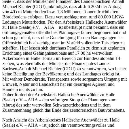
Seite 7, dass der Minister der Finanzen des Landes Sachsen-Anhalt
Michael Richter (CDU) ankündigte, dass ab Juli 2024 der Abtrag
von 40 cm Mutterboden bzw. 1,8 Millionen Tonnen fruchtbaren
Bördebodens erfolgen. Dazu veranschlagt man rund 80.000 LKW-
Ladungen Mutterboden. Für den Arbeitskreis Hallesche Auenwälder
zu Halle (Saale) e.V. – AHA – ist überhaupt nicht bekannt, dass ein
ordnungsgemäßes öffentliches Planungsverfahren begonnen hat und
schon gar nicht, dass eine Genehmigung für den Bau ergangen ist.
Offensichtlich beabsichtigt man im Vorfeld vollendete Tatsachen zu
schaffen. Hier lassen sich durchaus Parallelen zu dem zur geplanten
Errichtung eines Gefängnisneubaus auf 17,00 ha wertvollem
Ackerboden in Halle-Tornau im Bereich zur Bundesautobahn 14
ziehen, was ebenfalls der Minister der Finanzen des Landes
Sachsen-Anhalt Michael Richter (CDU) zu verantworten, wo bisher
keine Beteiligung der Bevölkerung und des Landtages erfolgt ist.
Mit wahrer Demokratie, Transparenz sowie sorgsamem Umgang mit
Umwelt, Natur und Landschaft hat ein derartiges Agieren und
Handeln nichts zu tun.
Daher fordert der Arbeitskreis Hallesche Auenwälder zu Halle
(Saale) e.V. – AHA – den sofortigen Stopp der Planungen zum
Abtrag des sehr wertvollen Schwarzerdebodens und in dem
Zusammenhang gleich das Ende des zerstörerischen Bauvorhabens.
Nach Ansicht des Arbeitskreises Hallesche Auenwälder zu Halle
(Saale) e.V. – AHA – ist jedoch ein verantwortungsvolles und