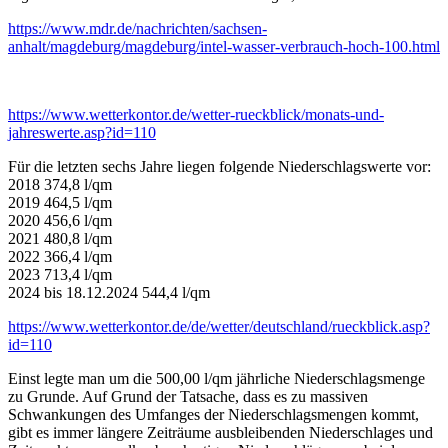
https://www.mdr.de/nachrichten/sachsen-
anhalt/magdeburg/magdeburg/intel-wasser-verbrauch-hoch-100.html
https://www.wetterkontor.de/wetter-rueckblick/monats-und-
jahreswerte.asp?id=110
Für die letzten sechs Jahre liegen folgende Niederschlagswerte vor:
2018 374,8 l/qm
2019 464,5 l/qm
2020 456,6 l/qm
2021 480,8 l/qm
2022 366,4 l/qm
2023 713,4 l/qm
2024 bis 18.12.2024 544,4 l/qm
https://www.wetterkontor.de/de/wetter/deutschland/rueckblick.asp?
id=110
Einst legte man um die 500,00 l/qm jährliche Niederschlagsmenge
zu Grunde. Auf Grund der Tatsache, dass es zu massiven
Schwankungen des Umfanges der Niederschlagsmengen kommt,
gibt es immer längere Zeiträume ausbleibenden Niederschlages und