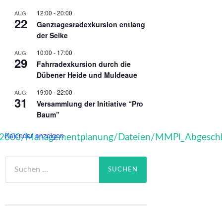
12:00
-
20:00
AUG.
22
Ganztagesradexkursion entlang
der Selke
10:00
-
17:00
AUG.
29
Fahrradexkursion durch die
Dübener Heide und Muldeaue
19:00
-
22:00
AUG.
31
Versammlung der Initiative “Pro
Baum”
Kalender anzeigen
ra2000/Managementplanung/Dateien/MMPl_Abgeschlo
Suchen
nach: