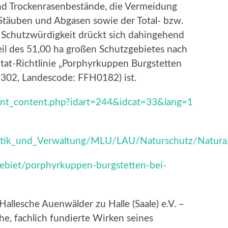
und Trockenrasenbestände, die Vermeidung
 Stäuben und Abgasen sowie der Total- bzw.
e Schutzwürdigkeit drückt sich dahingehend
eil des 51,00 ha großen Schutzgebietes nach
tat-Richtlinie „Porphyrkuppen Burgstetten
302, Landescode: FFH0182) ist.
ont_content.php?idart=244&idcat=33&lang=1
Politik_und_Verwaltung/MLU/LAU/Naturschutz/Natu
ebiet/porphyrkuppen-burgstetten-bei-
Hallesche Auenwälder zu Halle (Saale) e.V. –
e, fachlich fundierte Wirken seines