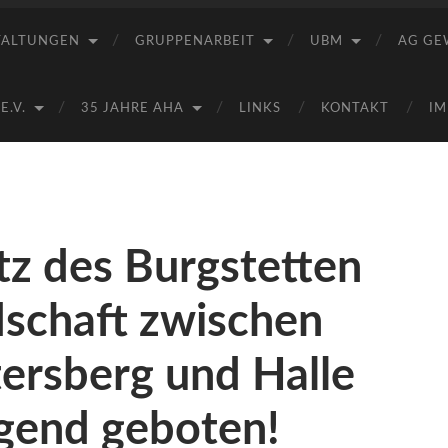
Saale
e.V.
TALTUNGEN
GRUPPENARBEIT
UBM
AG GE
(AHA)
.V.
35 JAHRE AHA
LINKS
KONTAKT
IM
tz des Burgstetten
dschaft zwischen
ersberg und Halle
ingend geboten!