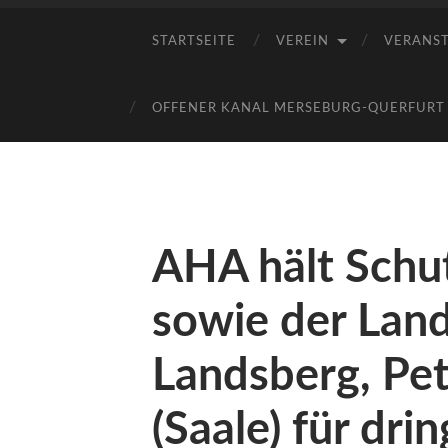
STARTSEITE
VEREIN
VERANS
OFFENER KANAL MERSEBURG-QUERFURT E
AHA hält Schu
sowie der Lan
Landsberg, Pet
(Saale) für dr