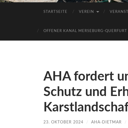
STARTSEITE
VEREIN
VERANS
OFFENER KANAL MERSEBURG-QUERFURT E
AHA fordert u
Schutz und Erh
Karstlandscha
23. OKTOBER 2024
/
AHA-DIETMAR
/