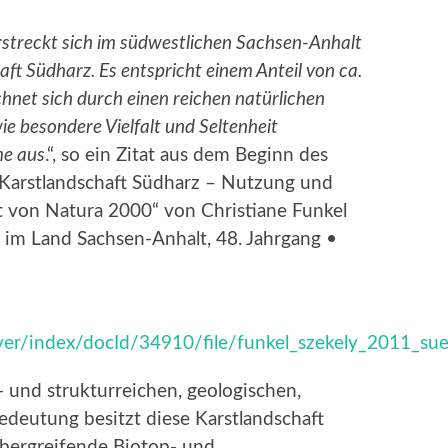
rstreckt sich im südwestlichen Sachsen-Anhalt
ft Südharz. Es entspricht einem Anteil von ca.
hnet sich durch einen reichen natürlichen
e besondere Vielfalt und Seltenheit
me aus
.“, so ein Zitat aus dem Beginn des
 Karstlandschaft Südharz – Nutzung und
t von Natura 2000“ von Christiane Funkel
 im Land Sachsen-Anhalt, 48. Jahrgang •
iver/index/docId/34910/file/funkel_szekely_2011_su
n- und strukturreichen, geologischen,
edeutung besitzt diese Karstlandschaft
übergreifende Biotop- und