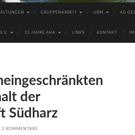
Saale
e.V.
TALTUNGEN
GRUPPENARBEIT
UBM
AG GE
(AHA)
.V.
35 JAHRE AHA
LINKS
KONTAKT
IM
neingeschränkten
alt der
ft Südharz
2 KOMMENTARE