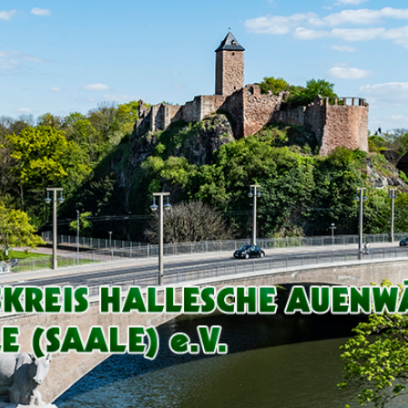
Arbeitskreis
Hallesche
Auenwälder
zu
Halle
/