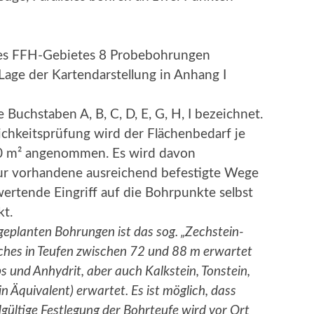
des FFH-Gebietes 8 Probebohrungen
Lage der Kartendarstellung in Anhang I
Buchstaben A, B, C, D, E, G, H, I bezeichnet.
ichkeitsprüfung wird der Flächenbedarf je
0 m² angenommen. Es wird davon
ur vorhandene ausreichend befestigte Wege
ertende Eingriff auf die Bohrpunkte selbst
kt.
 geplanten Bohrungen ist das sog. „Zechstein-
ches in Teufen zwischen 72 und 88 m erwartet
 und Anhydrit, aber auch Kalkstein, Tonstein,
n Äquivalent) erwartet. Es ist möglich, dass
gültige Festlegung der Bohrteufe wird vor Ort