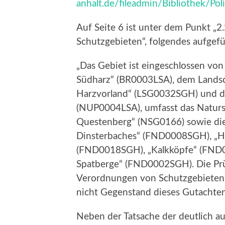
anhalt.de/fileadmin/Bibliothek/
Auf Seite 6 ist unter dem Punkt „
Schutzgebieten“, folgendes aufgefüh
„Das Gebiet ist eingeschlossen von
Südharz“ (BR0003LSA), dem Landsc
Harzvorland“ (LSG0032SGH) und d
(NUP0004LSA), umfasst das Natursc
Questenberg“ (NSG0166) sowie die
Dinsterbaches“ (FND0008SGH), „H
(FND0018SGH), „Kalkköpfe“ (FND
Spatberge“ (FND0002SGH). Die Prü
Verordnungen von Schutzgebieten
nicht Gegenstand dieses Gutachtens
Neben der Tatsache der deutlich au