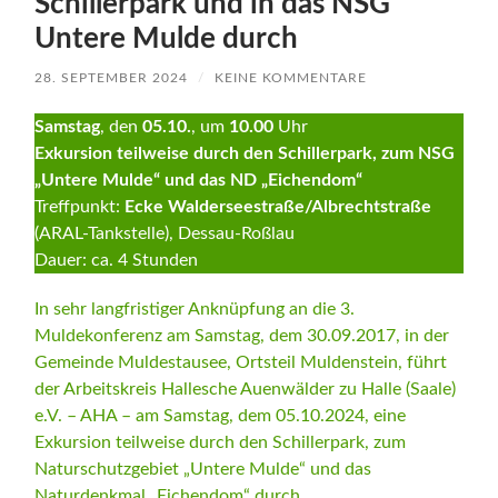
Schillerpark und in das NSG
Untere Mulde durch
28. SEPTEMBER 2024
/
KEINE KOMMENTARE
Samstag
, den
05.10.
, um
10.00
Uhr
Exkursion teilweise durch den Schillerpark, zum NSG
„Untere Mulde“ und das ND „Eichendom“
Treffpunkt:
Ecke Walderseestraße/Albrechtstraße
(ARAL-Tankstelle), Dessau-Roßlau
Dauer: ca. 4 Stunden
In sehr langfristiger Anknüpfung an die 3.
Muldekonferenz am Samstag, dem 30.09.2017, in der
Gemeinde Muldestausee, Ortsteil Muldenstein, führt
der Arbeitskreis Hallesche Auenwälder zu Halle (Saale)
e.V. – AHA – am Samstag, dem 05.10.2024, eine
Exkursion teilweise durch den Schillerpark, zum
Naturschutzgebiet „Untere Mulde“ und das
Naturdenkmal „Eichendom“ durch.