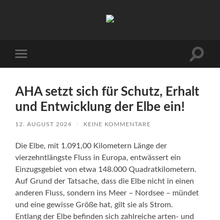
Arbeitskreis
Hallesche
Auenwälder
zu
Halle
Suchfe
Mobile-
/
ein-/a
Menü
Saale
ein-/ausblenden
e.V.
(AHA)
AHA setzt sich für Schutz, Erhalt
und Entwicklung der Elbe ein!
12. AUGUST 2024
/
KEINE KOMMENTARE
Die Elbe, mit 1.091,00 Kilometern Länge der
vierzehntlängste Fluss in Europa, entwässert ein
Einzugsgebiet von etwa 148.000 Quadratkilometern.
Auf Grund der Tatsache, dass die Elbe nicht in einen
anderen Fluss, sondern ins Meer – Nordsee – mündet
und eine gewisse Größe hat, gilt sie als Strom.
Entlang der Elbe befinden sich zahlreiche arten- und