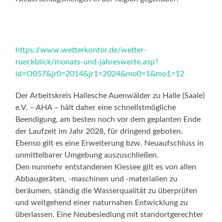
https://www.wetterkontor.de/wetter-
rueckblick/monats-und-jahreswerte.asp?
id=O057&jr0=2014&jr1=2024&mo0=1&mo1=12
Der Arbeitskreis Hallesche Auenwälder zu Halle (Saale)
e.V. – AHA – hält daher eine schnellstmögliche
Beendigung, am besten noch vor dem geplanten Ende
der Laufzeit im Jahr 2028, für dringend geboten.
Ebenso gilt es eine Erweiterung bzw. Neuaufschluss in
unmittelbarer Umgebung auszuschließen.
Den nunmehr entstandenen Kiessee gilt es von allen
Abbaugeräten, -maschinen und -materialien zu
beräumen, ständig die Wasserqualität zu überprüfen
und weitgehend einer naturnahen Entwicklung zu
überlassen. Eine Neubesiedlung mit standortgerechter