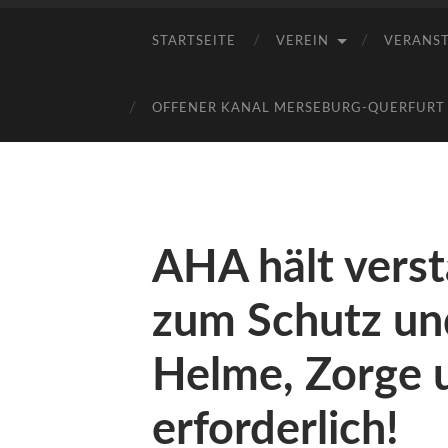
STARTSEITE
VEREIN
VERANS
OFFENER KANAL MERSEBURG-QUERFURT E
AHA hält ver
zum Schutz un
Helme, Zorge 
erforderlich!