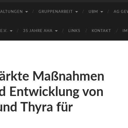
Saale
e.V.
TALTUNGEN
GRUPPENARBEIT
UBM
AG GE
(AHA)
.V.
35 JAHRE AHA
LINKS
KONTAKT
IM
stärkte Maßnahmen
d Entwicklung von
und Thyra für