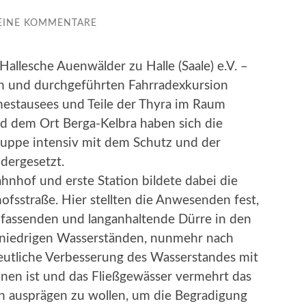
EINE KOMMENTARE
allesche Auenwälder zu Halle (Saale) e.V. –
n und durchgeführten Fahrradexkursion
mestausees und Teile der Thyra im Raum
d dem Ort Berga-Kelbra haben sich die
ruppe intensiv mit dem Schutz und der
dergesetzt.
nhof und erste Station bildete dabei die
fsstraße. Hier stellten die Anwesenden fest,
mfassenden und langanhaltende Dürre in den
h niedrigen Wasserständen, nunmehr nach
eutliche Verbesserung des Wasserstandes mit
en ist und das Fließgewässer vermehrt das
n ausprägen zu wollen, um die Begradigung