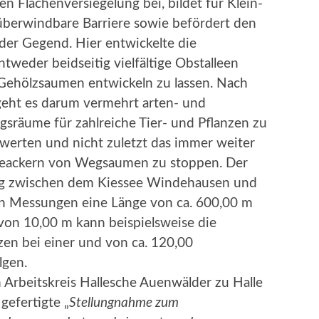
en Flächenversiegelung bei, bildet für Klein-
 überwindbare Barriere sowie befördert den
 der Gegend. Hier entwickelte die
weder beidseitig vielfältige Obstalleen
Gehölzsaumen entwickeln zu lassen. Nach
geht es darum vermehrt arten- und
gsräume für zahlreiche Tier- und Pflanzen zu
uwerten und nicht zuletzt das immer weiter
Beackern von Wegsaumen zu stoppen. Der
Weg zwischen dem Kiessee Windehausen und
en Messungen eine Länge von ca. 600,00 m
von 10,00 m kann beispielsweise die
zen bei einer und von ca. 120,00
lgen.
 Arbeitskreis Hallesche Auenwälder zu Halle
gefertigte „
Stellungnahme zum