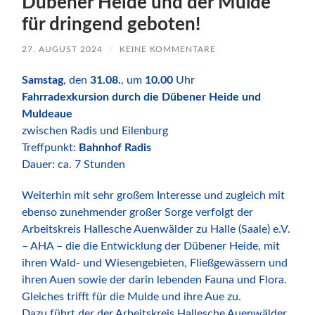
Dübener Heide und der Mulde
für dringend geboten!
27. AUGUST 2024
/
KEINE KOMMENTARE
Samstag
, den
31.08.
, um
10.00
Uhr
Fahrradexkursion durch die Dübener Heide und
Muldeaue
zwischen Radis und Eilenburg
Treffpunkt:
Bahnhof Radis
Dauer: ca. 7 Stunden
Weiterhin mit sehr großem Interesse und zugleich mit
ebenso zunehmender großer Sorge verfolgt der
Arbeitskreis Hallesche Auenwälder zu Halle (Saale) e.V.
– AHA – die die Entwicklung der Dübener Heide, mit
ihren Wald- und Wiesengebieten, Fließgewässern und
ihren Auen sowie der darin lebenden Fauna und Flora.
Gleiches trifft für die Mulde und ihre Aue zu.
Dazu führt der der Arbeitskreis Hallesche Auenwälder