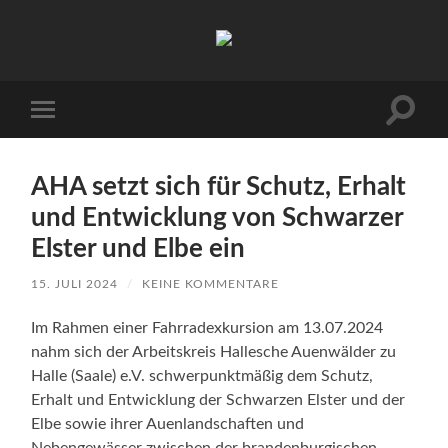
Arbeitskreis
Hallesche
Auenwälder
zu
Halle
Suchfe
Mobile-
/
ein-/a
Menü
Saale
ein-/ausblenden
e.V.
(AHA)
AHA setzt sich für Schutz, Erhalt
und Entwicklung von Schwarzer
Elster und Elbe ein
15. JULI 2024
/
KEINE KOMMENTARE
Im Rahmen einer Fahrradexkursion am 13.07.2024
nahm sich der Arbeitskreis Hallesche Auenwälder zu
Halle (Saale) e.V. schwerpunktmäßig dem Schutz,
Erhalt und Entwicklung der Schwarzen Elster und der
Elbe sowie ihrer Auenlandschaften und
Nebengewässer zwischen der brandenburgischen