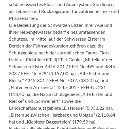
schützenswertes Fluss- und Auensystem. Sie dienen
als Lebens- und Rückzugsraum für zahlreiche Tier- und
Pflanzenarten.
Die Bedeutung der Schwarzen Elster, ihrer Aue und
ihrer Nebengewässer bedarf eines umfassenden
Schutzes. Im Mittellauf der Schwarzen Elster im
Bereich der Fahrradexkursion gehören dazu die
Schutzgebiete nach der europäischen Fauna-Flora-
Habitat-Richtlinie (FFH) FFH-Gebiet „Mittellauf der
Schwarzen Elster 4446-301 / FFH-Nr. 495 und 4345-
303 / FFH-Nr. 629“ (3.157,00 ha); „Alte Elster und
Riecke“ 4345-301 / FFH-Nr. 73 (2.733,20 ha) und
„Fluten von Arnsnesta“ 4245-301 / FFH-Nr. 231
(113,40 ha, die Naturschutzgebiete „Alte Elster und
Riecke“ und „Schweinert“ sowie die
Landschaftsschutzgebiete „Elsteraue“ (5.953,22 ha),
„Elsteraue zwischen Herzberg und Übigau“ (2.118,64
ha) und „Kiebitzer Baggerteich“ (179,59 ha)
Nicht nur die einzelnen Schutzgebiete bedürfen eines