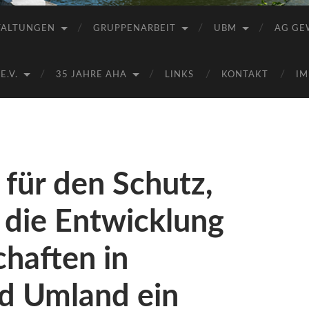
Saale
e.V.
TALTUNGEN
GRUPPENARBEIT
UBM
AG GE
(AHA)
.V.
35 JAHRE AHA
LINKS
KONTAKT
IM
 für den Schutz,
 die Entwicklung
haften in
d Umland ein