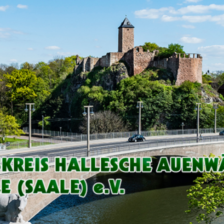
Arbeitskreis
Hallesche
Auenwälder
zu
Halle
/