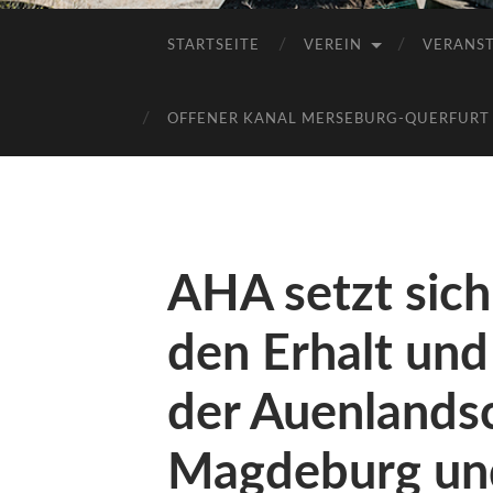
STARTSEITE
VEREIN
VERANS
OFFENER KANAL MERSEBURG-QUERFURT E
AHA setzt sich
den Erhalt und
der Auenlandsc
Magdeburg un