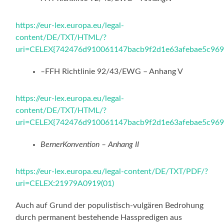
https://eur-lex.europa.eu/legal-
content/DE/TXT/HTML/?
uri=CELEX{742476d910061147bacb9f2d1e63afebae5c96
–
FFH Richtlinie 92/43/EWG – Anhang V
https://eur-lex.europa.eu/legal-
content/DE/TXT/HTML/?
uri=CELEX{742476d910061147bacb9f2d1e63afebae5c96
BernerKonvention – Anhang II
https://eur-lex.europa.eu/legal-content/DE/TXT/PDF/?
uri=CELEX:21979A0919(01)
Auch auf Grund der populistisch-vulgären Bedrohung
durch permanent bestehende Hasspredigen aus