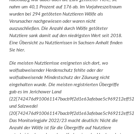
nahm um 40,1 Prozent auf 176 ab. Im Vorjahreszeitraum
wurden bei 294 getöteten Nutztieren Wölfe als
Verursacher nachgewiesen oder waren nicht
auszuschließen. Die Anzahl durch Wölfe getöteter
Nutztiere sank damit auf den niedrigsten Wert seit 2018.
Eine Übersicht zu Nutztierrissen in Sachsen-Anhalt finden
Sie hier
.
Die meisten Nutztierrisse ereigneten sich dort, wo
wolfsabweisender Herdenschutz fehlte oder der
wolfsabweisende Mindestschutz der Zäunung nicht
eingehalten wurde. Die meisten registrierten Übergriffe
gab es im Jerichower Land
(22{742476d910061147bacb9f2d1e63afebae5c969212eff52
und Salzwedel
(20{742476d910061147bacb9f2d1e63afebae5c969212eff52
Das Monitoringjahr 2022/23 macht deutlich: Nicht die
Anzahl der Wölfe ist für die Übergriffe auf Nutztiere