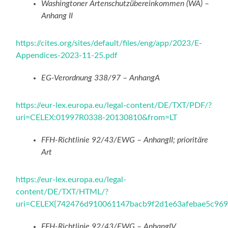
Washingtoner Artenschutzübereinkommen (WA) –
Anhang II
https://cites.org/sites/default/files/eng/app/2023/E-
Appendices-2023-11-25.pdf
EG-Verordnung 338/97 – AnhangA
https://eur-lex.europa.eu/legal-content/DE/TXT/PDF/?
uri=CELEX:01997R0338-20130810&from=LT
FFH-Richtlinie 92/43/EWG – AnhangII; prioritäre
Art
https://eur-lex.europa.eu/legal-
content/DE/TXT/HTML/?
uri=CELEX{742476d910061147bacb9f2d1e63afebae5c96
FFH-Richtlinie 92/43/EWG – AnhangIV