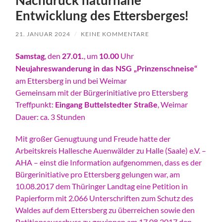
Nachdruck naturnahe
Entwicklung des Ettersberges!
21. JANUAR 2024
/
KEINE KOMMENTARE
, den
, um
Uhr
Samstag
27.01.
10.00
Neujahreswanderung in das NSG „Prinzenschneise“
am Ettersberg in und bei Weimar
Gemeinsam mit der Bürgerinitiative pro Ettersberg
Treffpunkt:
, Weimar
Eingang Buttelstedter Straße
Dauer: ca. 3 Stunden
Mit großer Genugtuung und Freude hatte der
Arbeitskreis Hallesche Auenwälder zu Halle (Saale) e.V. –
AHA – einst die Information aufgenommen, dass es der
Bürgerinitiative pro Ettersberg gelungen war, am
10.08.2017 dem Thüringer Landtag eine Petition in
Papierform mit 2.066 Unterschriften zum Schutz des
Waldes auf dem Ettersberg zu überreichen sowie den
Petitionsausschuss zu gewinnen am 17.08.2017 den