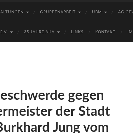
Saale
e.V.
TALTUNGEN
GRUPPENARBEIT
UBM
AG GE
(AHA)
.V.
35 JAHRE AHA
LINKS
KONTAKT
IM
beschwerde gegen
rmeister der Stadt
 Burkhard Jung vom