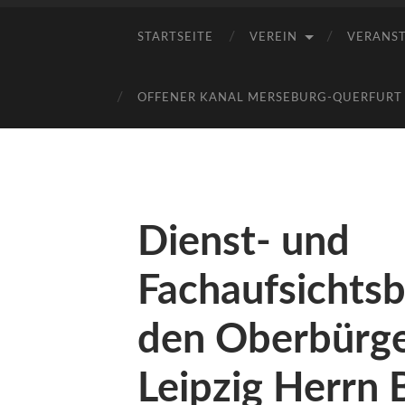
STARTSEITE
VEREIN
VERANS
OFFENER KANAL MERSEBURG-QUERFURT E
Dienst- und
Fachaufsichts
den Oberbürge
Leipzig Herrn