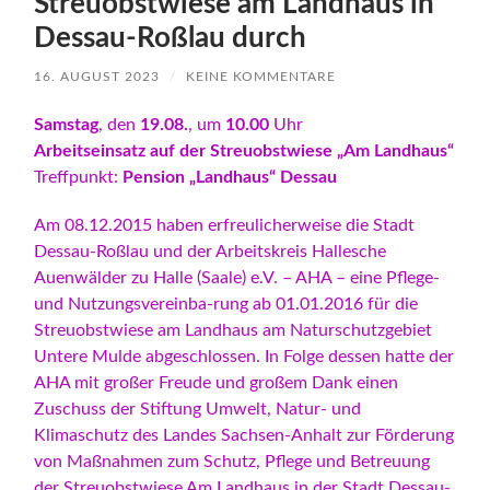
Streuobstwiese am Landhaus in
Dessau-Roßlau durch
16. AUGUST 2023
/
KEINE KOMMENTARE
Samstag
, den
19.08.
, um
10.00
Uhr
Arbeitseinsatz auf der Streuobstwiese „Am Landhaus“
Treffpunkt:
Pension „Landhaus“ Dessau
Am 08.12.2015 haben erfreulicherweise die Stadt
Dessau-Roßlau und der Arbeitskreis Hallesche
Auenwälder zu Halle (Saale) e.V. – AHA – eine Pflege-
und Nutzungsvereinba-rung ab 01.01.2016 für die
Streuobstwiese am Landhaus am Naturschutzgebiet
Untere Mulde abgeschlossen. In Folge dessen hatte der
AHA mit großer Freude und großem Dank einen
Zuschuss der Stiftung Umwelt, Natur- und
Klimaschutz des Landes Sachsen-Anhalt zur Förderung
von Maßnahmen zum Schutz, Pflege und Betreuung
der Streuobstwiese Am Landhaus in der Stadt Dessau-