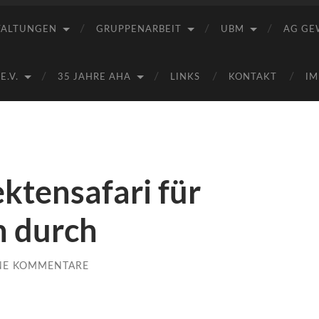
Saale
e.V.
TALTUNGEN
GRUPPENARBEIT
UBM
AG GE
(AHA)
.V.
35 JAHRE AHA
LINKS
KONTAKT
IM
ktensafari für
n durch
NE KOMMENTARE