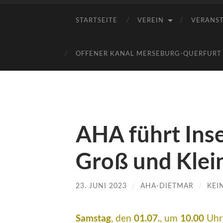
STARTSEITE
VEREIN
VERANS
OFFENER KANAL MERSEBURG-QUERFURT E
AHA führt Inse
Groß und Klei
23. JUNI 2023
/
AHA-DIETMAR
/
KEI
Samstag
01.07.
10.00
, den
, um
Uhr