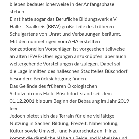
blieben bedauerlicherweise in der Anfangsphase
stehen.
Einst hatte sogar das Berufliche Bildungswerk e.V.
Halle – Saalkreis (BBW) große Teile des früheren
Schulgartens von Unrat und Verbauungen beräumt.
Mit den nunmehrigen vom AHA erstellten
konzeptionellen Vorschlägen ist vorgesehen teilweise
an alten IEWB-Überlegungen anzuknüpfen, aber auch
weitergehende Vorstellungen darzulegen. Dabei soll
die Lage inmitten des halleschen Stadtteiles Büschdorf
besondere Berücksichtigung finden.
Das Gelände des früheren Ökologischen
Schulzentrums Halle-Büschdorf stand seit dem
01.12.2001 bis zum Beginn der Bebauung im Jahr 2019
leer.
Jedoch bietet sich das Terrain für eine vielfältige
Nutzung in Sachen Bildung, Freizeit, Naherholung,
Kultur sowie Umwelt- und Naturschutz an. Hinzu
kommt die räumliche Nähe zu Reide und Kabelske und