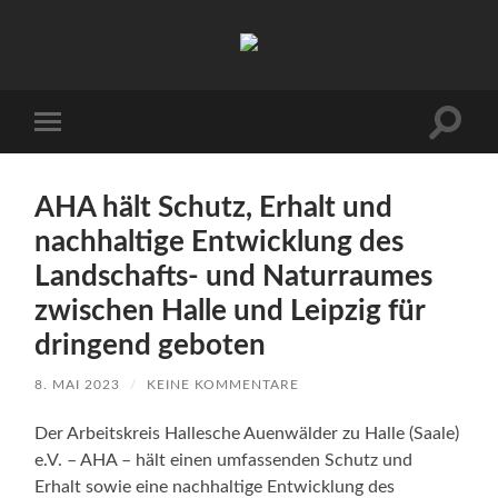
Arbeitskreis
Hallesche
Auenwälder
zu
Halle
Suchfe
Mobile-
/
ein-/a
Menü
Saale
ein-/ausblenden
e.V.
(AHA)
AHA hält Schutz, Erhalt und
nachhaltige Entwicklung des
Landschafts- und Naturraumes
zwischen Halle und Leipzig für
dringend geboten
8. MAI 2023
/
KEINE KOMMENTARE
Der Arbeitskreis Hallesche Auenwälder zu Halle (Saale)
e.V. – AHA – hält einen umfassenden Schutz und
Erhalt sowie eine nachhaltige Entwicklung des