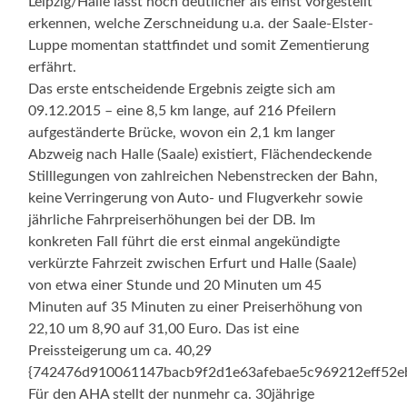
Leipzig/Halle lässt noch deutlicher als einst vorgestellt
erkennen, welche Zerschneidung u.a. der Saale-Elster-
Luppe momentan stattfindet und somit Zementierung
erfährt.
Das erste entscheidende Ergebnis zeigte sich am
09.12.2015 – eine 8,5 km lange, auf 216 Pfeilern
aufgeständerte Brücke, wovon ein 2,1 km langer
Abzweig nach Halle (Saale) existiert, Flächendeckende
Stilllegungen von zahlreichen Nebenstrecken der Bahn,
keine Verringerung von Auto- und Flugverkehr sowie
jährliche Fahrpreiserhöhungen bei der DB. Im
konkreten Fall führt die erst einmal angekündigte
verkürzte Fahrzeit zwischen Erfurt und Halle (Saale)
von etwa einer Stunde und 20 Minuten um 45
Minuten auf 35 Minuten zu einer Preiserhöhung von
22,10 um 8,90 auf 31,00 Euro. Das ist eine
Preissteigerung um ca. 40,29
{742476d910061147bacb9f2d1e63afebae5c969212eff52e
Für den AHA stellt der nunmehr ca. 30jährige