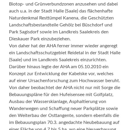
Biotop- und Grünverbundzonen anzusehen und dabei
auch u.a. in der Stadt Halle (Saale) das flächenhafte
Naturdenkmal Resttümpel Kanena, die Geschützten
Landschaftsbestandteile Gehölz bei Büschdorf und
Park Sagisdorf sowie im Landkreis Saalekreis den
Dieskauer Park einzubeziehen.
Von daher hat der AHA ferner immer wieder angeregt
ein Landschaftsschutzgebiet Reidetal in der Stadt Halle
(Saale) und im Landkreis Saalekreis einzurichten.
Darüber hinaus legte der AHA am 05.10.2010 ein
Konzept zur Entwicklung der Kabelske vor, welches
auf einer Ursachenforschung zum Hochwasser beruht.
Von daher beobachtet der AHA nicht nur mit Sorge die
Bebauungspläne für den Hufeisensee mit Golfplatz,
Ausbau der Wasserskianlage, Asphaltierung von
Wanderwegen und Schaffung neuer Parkplätze sowie
den Weiterbau der Osttangente, sondern ebenfalls die
im Bebauungsplan 70.3. angedachte Neubebauung auf
einer Fläche von 4,7 bis 5 ha, wo eine Neuverbauung