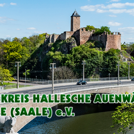
Arbeitskreis
Hallesche
Auenwälder
zu
Halle
/