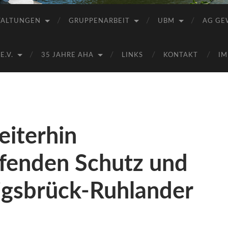
Saale
e.V.
TALTUNGEN
GRUPPENARBEIT
UBM
AG GE
(AHA)
.V.
35 JAHRE AHA
LINKS
KONTAKT
IM
eiterhin
ifenden Schutz und
igsbrück-Ruhlander