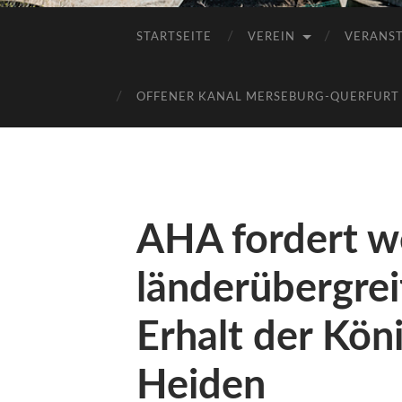
STARTSEITE
VEREIN
VERANS
OFFENER KANAL MERSEBURG-QUERFURT E
AHA fordert w
länderübergre
Erhalt der Kön
Heiden