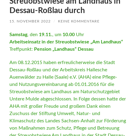
Streuobstwiese am Landhaus in
Dessau-Roßlau durch
15. NOVEMBER 2022
/
KEINE KOMMENTARE
Samstag
, den
19.11.
, um
10.00
Uhr
Arbeitseinsatz in der Streuobstwiese „Am Landhaus“
Treffpunkt:
Pension „Landhaus“ Dessau
Am 08.12.2015 haben erfreulicherweise die Stadt
Dessau-Roßlau und der Arbeitskreis Hallesche
Auenwälder zu Halle (Saale) e.V. (AHA) eine Pflege-
und Nutzungsvereinbarung ab 01.01.2016 für die
Streuobstwiese am Landhaus am Naturschutzgebiet
Untere Mulde abgeschlossen. In Folge dessen hatte der
AHA mit großer Freude und großem Dank einen
Zuschuss der Stiftung Umwelt, Natur- und
Klimaschutz des Landes Sachsen-Anhalt zur Förderung
von Maßnahmen zum Schutz, Pflege und Betreuung
der Streuobstwiese Am Landhaus in der Stadt Dessau-