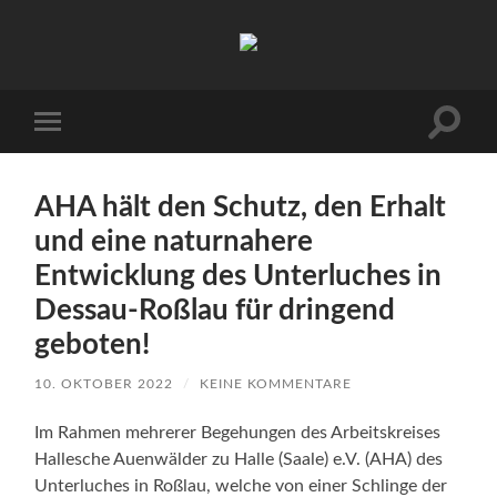
Arbeitskreis
Hallesche
Auenwälder
zu
Halle
Suchfe
Mobile-
/
ein-/a
Menü
Saale
ein-/ausblenden
e.V.
(AHA)
AHA hält den Schutz, den Erhalt
und eine naturnahere
Entwicklung des Unterluches in
Dessau-Roßlau für dringend
geboten!
10. OKTOBER 2022
/
KEINE KOMMENTARE
Im Rahmen mehrerer Begehungen des Arbeitskreises
Hallesche Auenwälder zu Halle (Saale) e.V. (AHA) des
Unterluches in Roßlau, welche von einer Schlinge der