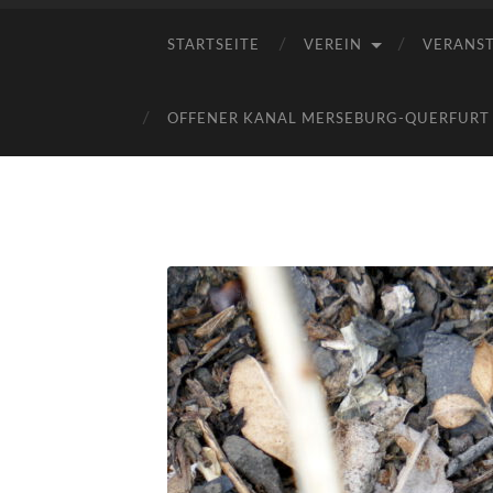
STARTSEITE
VEREIN
VERANS
OFFENER KANAL MERSEBURG-QUERFURT E