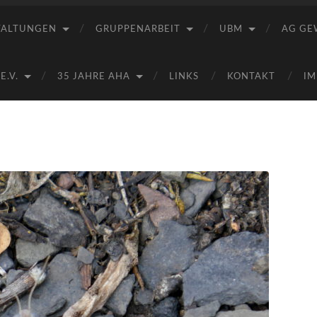
Saale
e.V.
TALTUNGEN
GRUPPENARBEIT
UBM
AG GE
(AHA)
.V.
35 JAHRE AHA
LINKS
KONTAKT
IM