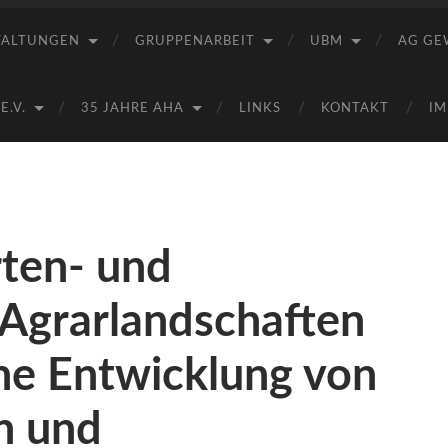
Saale
e.V.
TALTUNGEN
GRUPPENARBEIT
UBM
AG GE
(AHA)
.V.
35 JAHRE AHA
LINKS
KONTAKT
IM
rten- und
 Agrarlandschaften
he Entwicklung von
n und