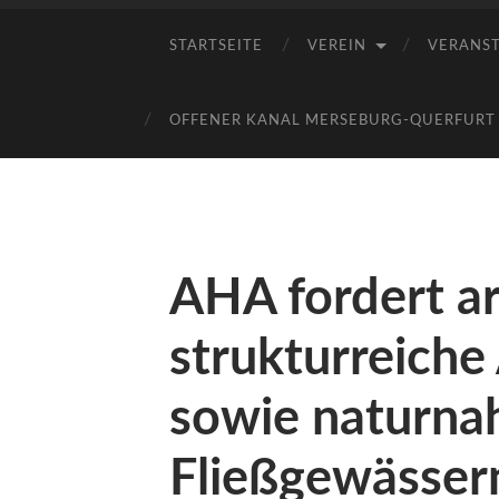
STARTSEITE
VEREIN
VERANS
OFFENER KANAL MERSEBURG-QUERFURT E
AHA fordert a
strukturreiche
sowie naturna
Fließgewässer