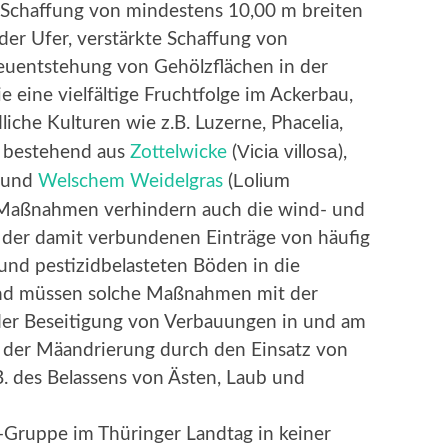
 Schaffung von mindestens 10,00 m breiten
der Ufer, verstärkte Schaffung von
euentstehung von Gehölzflächen in der
 eine vielfältige Fruchtfolge im Ackerbau,
iche Kulturen wie z.B. Luzerne, Phacelia,
Vicia villosa
 bestehend aus
Zottelwicke
(
),
Lolium
 und
Welschem Weidelgras
(
ge Maßnahmen verhindern auch die wind- und
der damit verbundenen Einträge von häufig
und pestizidbelasteten Böden in die
nd müssen solche Maßnahmen mit der
der Beseitigung von Verbauungen in und am
 der Mäandrierung durch den Einsatz von
B. des Belassens von Ästen, Laub und
P-Gruppe im Thüringer Landtag in keiner