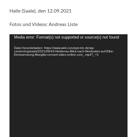
Halle (Saale), den 12.09.2021
Fotos und Videos: Andreas Liste
Video-
Media error: Format(s) not supported or source(s) not found
Player
Datei herunterladen: https://www.web-conzept-mn.de/wp-
content/uploads/2021/09/43-Heidenau-Blick-nach-Nordosten-auf-Elbe-
Einmuendung-Mueglitz-convert-video-online.com_.mp4?_=1