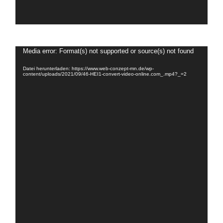
Video-
Media error: Format(s) not supported or source(s) not found
Player
Datei herunterladen: https://www.web-conzept-mn.de/wp-
content/uploads/2021/09/46-HEI1-convert-video-online.com_.mp4?_=2