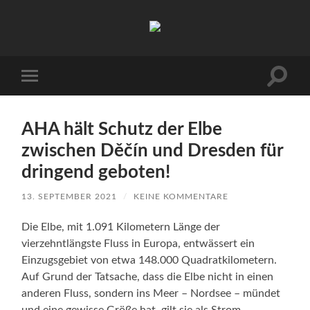
Arbeitskreis
Hallesche
Auenwälder
zu
Halle
Suchfe
Mobile-
/
ein-/a
Menü
Saale
ein-/ausblenden
e.V.
(AHA)
AHA hält Schutz der Elbe
zwischen Děčín und Dresden für
dringend geboten!
13. SEPTEMBER 2021
/
KEINE KOMMENTARE
Die Elbe, mit 1.091 Kilometern Länge der
vierzehntlängste Fluss in Europa, entwässert ein
Einzugsgebiet von etwa 148.000 Quadratkilometern.
Auf Grund der Tatsache, dass die Elbe nicht in einen
anderen Fluss, sondern ins Meer – Nordsee – mündet
und eine gewisse Größe hat, gilt sie als Strom.