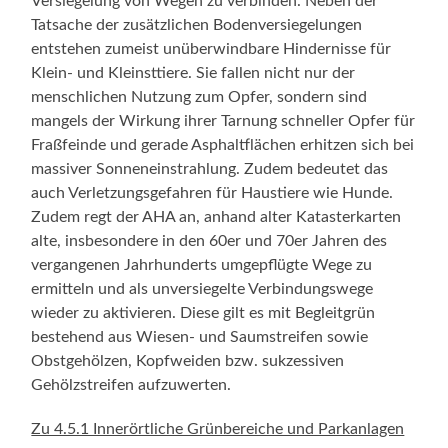
Versiegelung von Wegen zu verbinden. Neben der
Tatsache der zusätzlichen Bodenversiegelungen
entstehen zumeist unüberwindbare Hindernisse für
Klein- und Kleinsttiere. Sie fallen nicht nur der
menschlichen Nutzung zum Opfer, sondern sind
mangels der Wirkung ihrer Tarnung schneller Opfer für
Fraßfeinde und gerade Asphaltflächen erhitzen sich bei
massiver Sonneneinstrahlung. Zudem bedeutet das
auch Verletzungsgefahren für Haustiere wie Hunde.
Zudem regt der AHA an, anhand alter Katasterkarten
alte, insbesondere in den 60er und 70er Jahren des
vergangenen Jahrhunderts umgepflügte Wege zu
ermitteln und als unversiegelte Verbindungswege
wieder zu aktivieren. Diese gilt es mit Begleitgrün
bestehend aus Wiesen- und Saumstreifen sowie
Obstgehölzen, Kopfweiden bzw. sukzessiven
Gehölzstreifen aufzuwerten.
Zu 4.5.1 Innerörtliche Grünbereiche und Parkanlagen