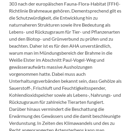
303 nach der europäischen Fauna-Flora-Habitat (FFH)-
Richtlinie Brahmeaue gehören. Dementsprechend gilt es
die Schutzwürdigkeit, die Entwicklung hin zu
naturnaheren Strukturen sowie ihre Bedeutung als
Lebens- und Rückzugsraum für Tier- und Pflanzenarten
und den Biotop- und Grünverbund zu prüfen und zu
beachten. Daher ist es für den AHA unverständlich,
warum man im Mündungsbereich der Brahme in die
Weiße Elster im Abschnitt Paul-Vogel-Weg und
gewässeraufwärts massive Ausholzungen
vorgenommen hatte. Dabei muss auch
Unterhaltungsverbänden bekannt sein, dass Gehölze als
Sauerstoff-, Frischluft und Feuchtigkeitsspender,
Kohlendioxidspeicher sowie als Lebens-, Nahrungs- und
Rückzugsraum für zahlreiche Tierarten fungiert.
Darüber hinaus vermindert die Beschattung die
Erwärmung des Gewässers und die damit beschleunigte
Verdunstung. In Zeiten des Klimawandels und des zu
Recht angeprangerten Artensterbens kann man