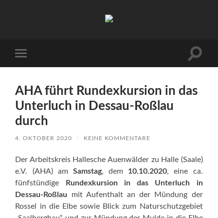
Arbeitskreis
Hallesche
Auenwälder
zu
Halle
Suchfe
Mobile-
/
ein-/a
Menü
Saale
ein-/ausblenden
e.V.
(AHA)
AHA führt Rundexkursion in das
Unterluch in Dessau-Roßlau
durch
4. OKTOBER 2020
/
KEINE KOMMENTARE
Der Arbeitskreis Hallesche Auenwälder zu Halle (Saale)
e.V. (AHA) am
Samstag
, dem
10.10.2020
, eine ca.
fünfstündige
Rundexkursion in das Unterluch in
Dessau-Roßlau
mit Aufenthalt an der Mündung der
Rossel in die Elbe sowie Blick zum Naturschutzgebiet
„Saalberghau“ und zur Mündung der Mulde in die Elbe