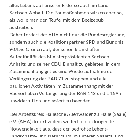
alles Lebens auf unserer Erde, so auch im Land
Sachsen-Anhalt. Die Baumaßnahmen wirken aber so,
als wolle man den Teufel mit dem Beelzebub
austreiben.
Daher fordert der AHA nicht nur die Bundesregierung,
sondern auch die Koalitionspartner SPD und Bündnis
90/Die Grünen auf, der schon krankhaften
Autoaffinität des Ministerpräsidenten Sachsen-
Anhalts und seiner CDU Einhalt zu gebieten. In dem
Zusammenhang gilt es eine Wiederaufnahme der
Verlängerung der BAB 71 zu stoppen und alle
baulichen Aktivitäten im Zusammenhang mit der
Bauvorhaben Verlängerung der BAB 143 und L 159n
unwiderruflich und sofort zu beenden.
Der Arbeitskreis Hallesche Auenwälder zu Halle (Saale)
e.V. (AHA) drückt zudem weiterhin die dringende
Notwendigkeit aus, dass der bedrohte Lebens-,
Landschafts- und Naturraum im unteren Saaletal und