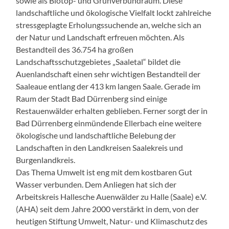
sowie als Biotop- und Grünverbundraum. Diese
landschaftliche und ökologische Vielfalt lockt zahlreiche
stressgeplagte Erholungssuchende an, welche sich an
der Natur und Landschaft erfreuen möchten. Als
Bestandteil des 36.754 ha großen
Landschaftsschutzgebietes „Saaletal“ bildet die
Auenlandschaft einen sehr wichtigen Bestandteil der
Saaleaue entlang der 413 km langen Saale. Gerade im
Raum der Stadt Bad Dürrenberg sind einige
Restauenwälder erhalten geblieben. Ferner sorgt der in
Bad Dürrenberg einmündende Ellerbach eine weitere
ökologische und landschaftliche Belebung der
Landschaften in den Landkreisen Saalekreis und
Burgenlandkreis.
Das Thema Umwelt ist eng mit dem kostbaren Gut
Wasser verbunden. Dem Anliegen hat sich der
Arbeitskreis Hallesche Auenwälder zu Halle (Saale) e.V.
(AHA) seit dem Jahre 2000 verstärkt in dem, von der
heutigen Stiftung Umwelt, Natur- und Klimaschutz des