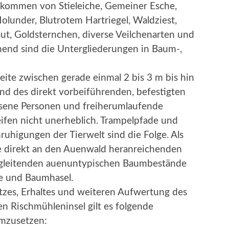
rkommen von Stieleiche, Gemeiner Esche,
olunder, Blutrotem Hartriegel, Waldziest,
ut, Goldsternchen, diverse Veilchenarten und
nend sind die Untergliederungen in Baum-,
ite zwischen gerade einmal 2 bis 3 m bis hin
nd des direkt vorbeiführenden, befestigten
sene Personen und freiherumlaufende
fen nicht unerheblich. Trampelpfade und
uhigungen der Tierwelt sind die Folge. Als
se direkt an den Auenwald heranreichenden
gleitenden auenuntypischen Baumbestände
e und Baumhasel.
utzes, Erhaltes und weiteren Aufwertung des
 Rischmühleninsel gilt es folgende
mzusetzen: