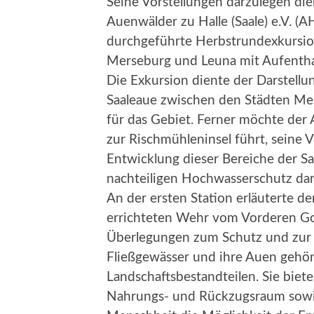
Seine Vorstellungen darzulegen die
Auenwälder zu Halle (Saale) e.V. 
durchgeführte Herbstrundexkursio
Merseburg und Leuna mit Aufenthal
Die Exkursion diente der Darstell
Saaleaue zwischen den Städten Me
für das Gebiet. Ferner möchte de
zur Rischmühleninsel führt, seine 
Entwicklung dieser Bereiche der S
nachteiligen Hochwasserschutz dar
An der ersten Station erläuterte 
errichteten Wehr vom Vorderen Got
Überlegungen zum Schutz und zur E
Fließgewässer und ihre Auen gehö
Landschaftsbestandteilen. Sie biet
Nahrungs- und Rückzugsraum sowi