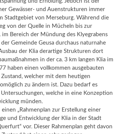
tspannung und Erholung. Jedoch ist der
icher Gewässer- und Auenstrukturen immer
im Stadtgebiet von Merseburg. Während die
eg von der Quelle in Mücheln bis zur
. im Bereich der Mündung des Klyegrabens
d der Gemeinde Geusa durchaus naturnahe
usbau der Klia derartige Strukturen dort
sbaumaßnahmen in der ca. 3 km langen Klia im
977 haben einen vollkommen ausgebauten
n Zustand, welcher mit dem heutigen
möglich zu ändern ist. Dazu bedarf es
r Untersuchungen, welche in eine Konzeption
wicklung münden.
einen „Rahmenplan zur Erstellung einer
ge und Entwicklung der Klia in der Stadt
uerfurt“ vor. Dieser Rahmenplan geht davon