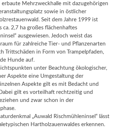
8 erbaute Mehrzweckhalle mit dazugehörigen
ranstaltungsplatz sowie in östlicher
olzrestauenwald. Seit dem Jahre 1999 ist
s ca. 2,7 ha großes flächenhaftes
insel“ ausgewiesen. Jedoch weist das
um für zahlreiche Tier- und Pflanzenarten
ch Trittschäden in Form von Trampelpfaden,
de Hunde auf.
ichtspunkten unter Beachtung ökologischer,
cher Aspekte eine Umgestaltung der
inzelnen Aspekte gilt es mit Bedacht und
bei gilt es vorteilhaft rechtzeitig und
eziehen und zwar schon in der
tphase.
Naturdenkmal „Auwald Rischmühleninsel“ lässt
aaletypischen Hartholzauenwaldes erkennen.