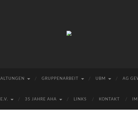
Arbeitskreis
Hallesche
Auenwälder
zu
Halle
/
Saale
e.V.
TALTUNGEN
GRUPPENARBEIT
UBM
AG GE
(AHA)
.V.
35 JAHRE AHA
LINKS
KONTAKT
IM