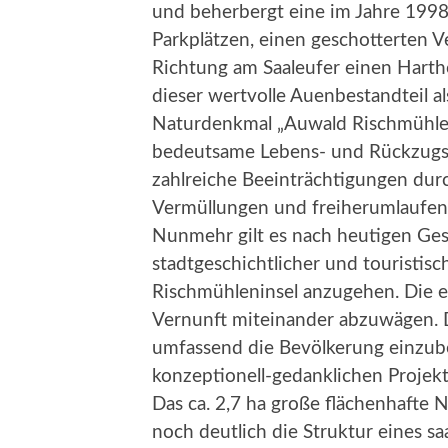
und beherbergt eine im Jahre 199
Parkplätzen, einen geschotterten Ve
Richtung am Saaleufer einen Harth
dieser wertvolle Auenbestandteil al
Naturdenkmal „Auwald Rischmühlen
bedeutsame Lebens- und Rückzugsra
zahlreiche Beeinträchtigungen dur
Vermüllungen und freiherumlaufen
Nunmehr gilt es nach heutigen Ges
stadtgeschichtlicher und touristis
Rischmühleninsel anzugehen. Die e
Vernunft miteinander abzuwägen. Da
umfassend die Bevölkerung einzub
konzeptionell-gedanklichen Projek
Das ca. 2,7 ha große flächenhafte 
noch deutlich die Struktur eines s