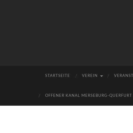
STARTSEITE
VEREIN
VERANS
OFFENER KANAL MERSEBURG-QUERFURT E