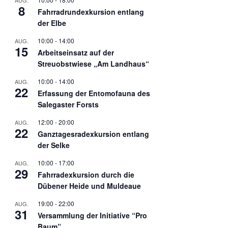
AUG.
8
Fahrradrundexkursion entlang
der Elbe
10:00
-
14:00
AUG.
15
Arbeitseinsatz auf der
Streuobstwiese „Am Landhaus“
10:00
-
14:00
AUG.
22
Erfassung der Entomofauna des
Salegaster Forsts
12:00
-
20:00
AUG.
22
Ganztagesradexkursion entlang
der Selke
10:00
-
17:00
AUG.
29
Fahrradexkursion durch die
Dübener Heide und Muldeaue
19:00
-
22:00
AUG.
31
Versammlung der Initiative “Pro
Baum”