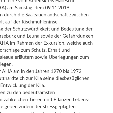
nte eine vom Arbeitskreis Hallesche
(AHA) am Samstag, dem 09.11.2019,
n durch die Saaleauenlandschaft zwischen
t auf der Rischmühleninsel.
ung der Schutzwürdigkeit und Bedeutung der
rseburg und Leuna sowie der Gefährdungen
r AHA im Rahmen der Exkursion, welche auch
Vorschläge zum Schutz, Erhalt und
aaleaue erläutern sowie Überlegungen zum
legen.
der AHA am in den Jahren 1970 bis 1972
thardteich zur Klia seine diesbezüglichen
ntwicklung der Klia.
ren zu den bedeutsamsten
en zahlreichen Tieren und Pflanzen Lebens-,
e geben zudem der stressgeplagten