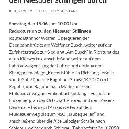
den Niesauer Stillingen durch
8. JUNI 2019
/
KEINE KOMMENTARE
, den
, um
Uhr
Samstag
15.06.
10.00
Radexkursion zu den Niesauer Stillingen
Route: Bahnhof Wolfen, Überqueren der
Eisenbahnbrücke am Wolfener Busch, weiter auf der
Zufahrtsstraße zur Siedlung „Am Busch“ in Richtung des
alten Klärwerkes, anschließend weiter auf dem
Fahrradweg entlang der Fuhne und entlang der
Kleingartenanlage „Kochs Mühle“ in Richtung Jeßnitz,
von Jeßnitz über die Raguhner Straße/K 2050 nach
Raguhn, von Raguhn nach Marke auf dem
Muldeauenweg am Finkenbach entlang – vorbei am
Finkenberg, an der Ortschaft Priorau und dem Zesen-
Denkmal – bis nach Marke, weiter auf dem
Muldeauenweg bis zum NSG „Taubequellen“ und
anschließend über die Alte Leipziger Straße nach
Schierau, weiter durch Schierau (Bahnhofstraße, K 2050,