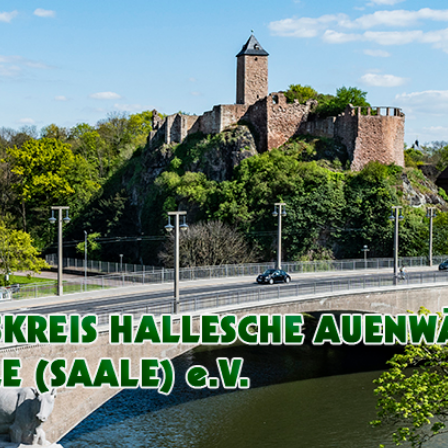
Arbeitskreis
Hallesche
Auenwälder
zu
Halle
/