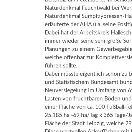
Naturdenkmal Feuchtwald bei Werd
Naturdenkmal Sumpfzypressen-Hain
erläuterte der AHA u.a. seine Posi
Dabei hat der Arbeitskreis Hallesch
immer wieder seine sehr große Sor
Planungen zu einem Gewerbegebie
welche offenbar zur Komplettversi
führen sollte.
Dabei müsste eigentlich schon zu
und Statistischem Bundesamt bund
Neuversiegelung im Umfang von 69 
Lasten von fruchtbaren Böden und 
einer Fläche von ca. 100 Fußball-fe
25.185 ha -69 ha/Tag x 365 Tage/Ja
Fläche der Stadt Leipzig, welche 29
Diese wertvollen Ackerflächen mi