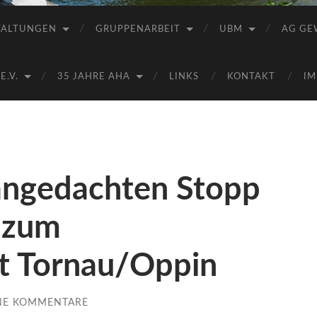
Saale
e.V.
TALTUNGEN
GRUPPENARBEIT
UBM
AG GE
(AHA)
.V.
35 JAHRE AHA
LINKS
KONTAKT
IM
angedachten Stopp
 zum
t Tornau/Oppin
NE KOMMENTARE