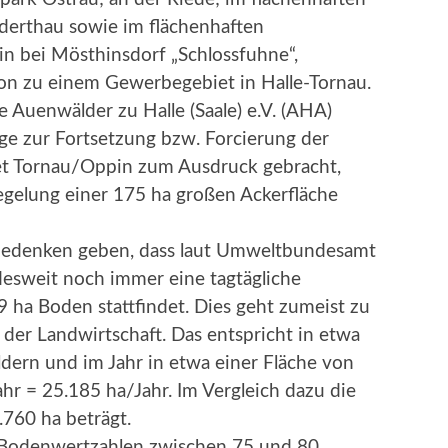
erthau sowie im flächenhaften
 bei Mösthinsdorf „Schlossfuhne“,
tion zu einem Gewerbegebiet in Halle-Tornau.
e Auenwälder zu Halle (Saale) e.V. (AHA)
ge zur Fortsetzung bzw. Forcierung der
t Tornau/Oppin zum Ausdruck gebracht,
egelung einer 175 ha großen Ackerfläche
 bedenken geben, dass laut Umweltbundesamt
esweit noch immer eine tagtägliche
ha Boden stattfindet. Dies geht zumeist zu
der Landwirtschaft. Das entspricht in etwa
ldern und im Jahr in etwa einer Fläche von
hr = 25.185 ha/Jahr. Im Vergleich dazu die
.760 ha beträgt.
t Bodenwertzahlen zwischen 75 und 80