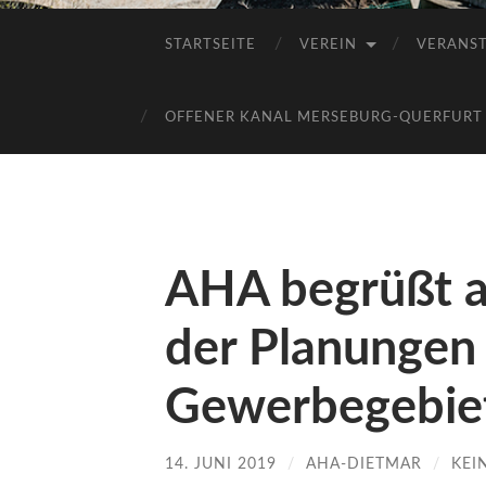
STARTSEITE
VEREIN
VERANS
OFFENER KANAL MERSEBURG-QUERFURT E
AHA begrüßt 
der Planungen
Gewerbegebie
14. JUNI 2019
/
AHA-DIETMAR
/
KEI