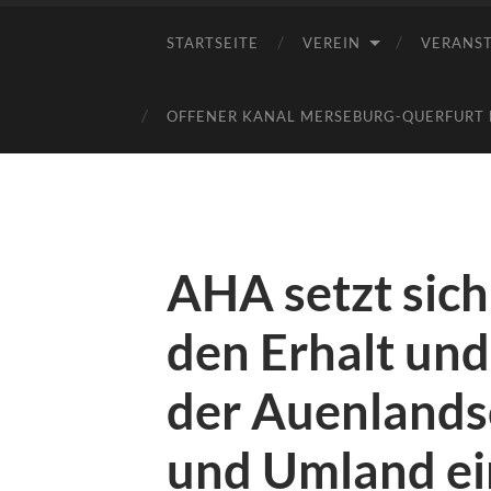
STARTSEITE
VEREIN
VERANS
OFFENER KANAL MERSEBURG-QUERFURT E
AHA setzt sich
den Erhalt und
der Auenlandsc
und Umland ei