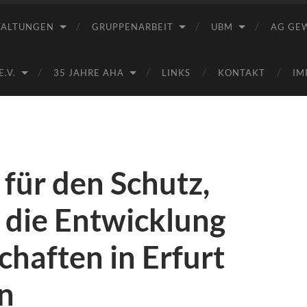
Saale
e.V.
TALTUNGEN
GRUPPENARBEIT
UBM
AG GE
(AHA)
.V.
35 JAHRE AHA
LINKS
KONTAKT
IM
 für den Schutz,
 die Entwicklung
haften in Erfurt
n