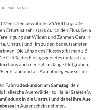
E KOMMENTARE
17) Menschen bewohnte, 26.988 ha große
n Erfurt ist sehr stark durch den Fluss Gera
 Vereinigung der Wilden und Zahmen Gera in
erra, Unstrut und Ilm zu den bedeutsamsten
ringen. Die Länge des Flusses gibt man z.B.
Die Größe des Einzugsgebietes umfasst ca.
durchaus auch der 5,4 km lange Flutgraben,
98 entstand und als Aufnahmegewässer für
gen
Fahrradexkursion
am
Samstag
, dem
is Hallesche Auenwälder zu Halle (Saale) e.V.
inmündung in die Unstrut und dabei ihre Aue
Gebesee
in Augenschein nehmen.