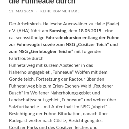
die Fuhneaue durch
11. MAI 2019
/
KEINE KOMMENTARE
Der Arbeitskreis Hallesche Auenwälder zu Halle (Saale)
e.V. (AHA) führt am
Samstag
, dem
18.05.2019
, eine
ca. sechsstündige
Fahrradexkursion entlang der Fuhne
zur Fuhnevogtei sowie zum NSG „Cösitzer Teich“ und
zum NSG „Gerlebogker Teiche“
mit folgender
Fahrtroute durch:
Fuhnetalweg mit kurzem Abstecher in das
Naherholungsgebiet „Fuhneaue“ Wolfen mit dem
Gondelteich, Fortsetzung der Radtour über den
Fuhnetalweg bis zum Erlen-Eschen-Wald „Reudener
Busch“ im Wolfener Naherholungsgebiet und
Landschaftsschutzgebiet „Fuhneaue“ und weiter über
Salzfurtkapelle – mit Aufenthalt im NSG „Vogtei“ –
Besichtigung der Fuhne-Bifurkation, danach über
Radegast weiter nach Cösitz, Besichtigung des
Cösitzer Parks und des Cösitzer Teiches und