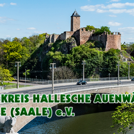
Arbeitskreis
Hallesche
Auenwälder
zu
Halle
/