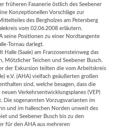
r früheren Fasanerie östlich des Seebener
ne Konzeptionellen Vorschläge zur
ttelteiles des Bergholzes am Petersberg
alekreis vom 02.06.2008 erläutern.
HA seine Positionen zu einer Nordtangente
le-Tornau darlegt.
adt Halle (Saale) am Franzosensteinweg das
n, Mötzlicher Teichen und Seebener Busch.
 der Exkursion teilten die vom Arbeitskreis
le) e.V. (AHA) vielfach geäußerten großen
enthalten sind, welche besagen, dass die
es neuen Verkehrsentwicklungsplanes (VEP)
t. Die sogenannten Vorzugsvarianten im
ahn und im halleschen Norden unweit des
et und Seebener Busch bis zu den
her für den AHA aus mehreren