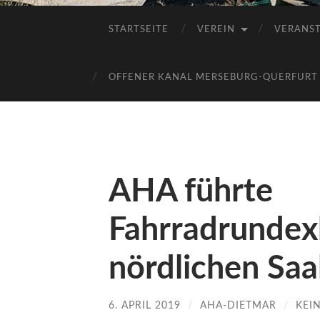
STARTSEITE
VEREIN
VERANS
OFFENER KANAL MERSEBURG-QUERFURT E
AHA führte
Fahrradrundex
nördlichen Saa
6. APRIL 2019
/
AHA-DIETMAR
/
KEI