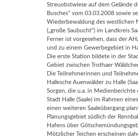
Streuobstwiese auf dem Gelände de
Busches“ vom 03.03.2008 sowie sei
Wiederbewaldung des westlichen Mi
(„große Saubucht“) im Landkreis Sa
Ferner ist vorgesehen, dass der A
und zu einem Gewerbegebiet in Hal
Die erste Station bildete in der St
Gebiet zwischen Trothaer Wäldche
Die Teilnehmerinnen und Teilnehmer
Hallesche Auenwälder zu Halle (Saa
Sorgen, die u.a. in Medienberichte 
Stadt Halle (Saale) im Rahmen ein
einen weiteren Saaleübergang plan
Planungsgebiet südlich der Rennb
Hafens über Götschemündungsgebi
Mötzlicher Teichen erscheinen da