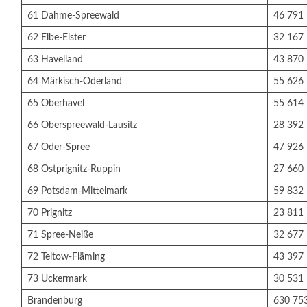
61 Dahme-Spreewald
46 791
62 Elbe-Elster
32 167
63 Havelland
43 870
64 Märkisch-Oderland
55 626
65 Oberhavel
55 614
66 Oberspreewald-Lausitz
28 392
67 Oder-Spree
47 926
68 Ostprignitz-Ruppin
27 660
69 Potsdam-Mittelmark
59 832
70 Prignitz
23 811
71 Spree-Neiße
32 677
72 Teltow-Fläming
43 397
73 Uckermark
30 531
Brandenburg
630 75