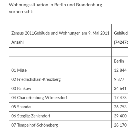
Wohnungssituation in Berlin und Brandenburg
vorherrscht:
Zensus 2011Gebäude und Wohnungen am 9. Mai 2011
Gebäud
Anzahl
{74247
Berlin
01 Mitte
12 844
02 Friedrichshain-Kreuzberg
9 377
03 Pankow
34 641
04 Charlottenburg-Wilmersdorf
17 473
05 Spandau
26 753
06 Steglitz-Zehlendorf
39 400
07 Tempelhof-Schöneberg
28 170