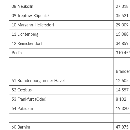
08 Neukölln
27 318
09 Treptow-Köpenick
35 521
10 Marzahn-Hellersdorf
29 009
11 Lichtenberg
15 088
12 Reinickendorf
34 859
Berlin
310 45
Brande
51 Brandenburg an der Havel
12 605
52 Cottbus
14 557
53 Frankfurt (Oder)
8 102
54 Potsdam
19 320
60 Barnim
47 875