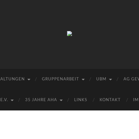
Arbeitskreis
Hallesche
Auenwälder
zu
Halle
/
Saale
e.V.
TALTUNGEN
GRUPPENARBEIT
UBM
AG GE
(AHA)
.V.
35 JAHRE AHA
LINKS
KONTAKT
IM