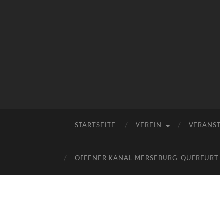
STARTSEITE
VEREIN
VERANS
OFFENER KANAL MERSEBURG-QUERFURT E