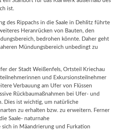
t ein Standort für das Klärwerk außerhalb des
h ist.
g des Rippachs in die Saale in Dehlitz führte
n weiteres Heranrücken von Bauten, den
dungsbereich, bedrohen könnte. Daher geht
rnaheren Mündungsbereich unbedingt zu
fer der Stadt Weißenfels, Ortsteil Kriechau
steilnehmerinnen und Exkursionsteilnehmer
eitere Verbauung am Ufer von Flüssen
massive Rückbaumaßnahmen bei Ufer- und
 Dies ist wichtig, um natürliche
narten zu erhalten bzw. zu erweitern. Ferner
die Saale- naturnahe
 sich in Mäandrierung und Furkation