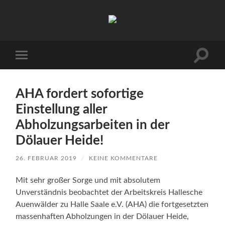
Arbeitskreis
Hallesche
Auenwälder
zu
Halle
Suchfe
Mobile-
/
ein-/a
Menü
Saale
ein-/ausblenden
e.V.
(AHA)
AHA fordert sofortige
Einstellung aller
Abholzungsarbeiten in der
Dölauer Heide!
26. FEBRUAR 2019
/
KEINE KOMMENTARE
Mit sehr großer Sorge und mit absolutem
Unverständnis beobachtet der Arbeitskreis Hallesche
Auenwälder zu Halle Saale e.V. (AHA) die fortgesetzten
massenhaften Abholzungen in der Dölauer Heide,