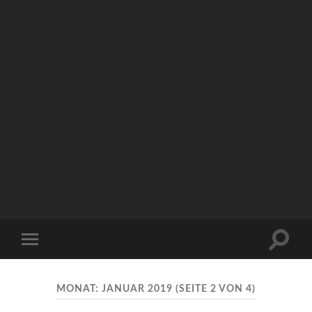
Arbeitskreis
Hallesche
Auenwälder
zu
Halle
Suchfe
Mobile-
/
ein-/a
Menü
Saale
ein-/ausblenden
e.V.
(AHA)
MONAT:
JANUAR 2019
(SEITE 2 VON 4)