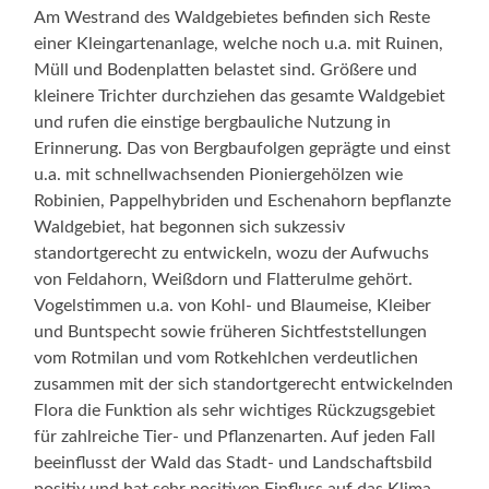
Am Westrand des Waldgebietes befinden sich Reste
einer Kleingartenanlage, welche noch u.a. mit Ruinen,
Müll und Bodenplatten belastet sind. Größere und
kleinere Trichter durchziehen das gesamte Waldgebiet
und rufen die einstige bergbauliche Nutzung in
Erinnerung. Das von Bergbaufolgen geprägte und einst
u.a. mit schnellwachsenden Pioniergehölzen wie
Robinien, Pappelhybriden und Eschenahorn bepflanzte
Waldgebiet, hat begonnen sich sukzessiv
standortgerecht zu entwickeln, wozu der Aufwuchs
von Feldahorn, Weißdorn und Flatterulme gehört.
Vogelstimmen u.a. von Kohl- und Blaumeise, Kleiber
und Buntspecht sowie früheren Sichtfeststellungen
vom Rotmilan und vom Rotkehlchen verdeutlichen
zusammen mit der sich standortgerecht entwickelnden
Flora die Funktion als sehr wichtiges Rückzugsgebiet
für zahlreiche Tier- und Pflanzenarten. Auf jeden Fall
beeinflusst der Wald das Stadt- und Landschaftsbild
positiv und hat sehr positiven Einfluss auf das Klima