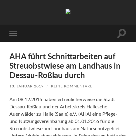
Arbeitskreis
Hallesche
Auenwälder
zu
Halle
Suchfe
Mobile-
/
ein-/a
Menü
Saale
ein-/ausblenden
e.V.
(AHA)
AHA führt Schnittarbeiten auf
Streuobstwiese am Landhaus in
Dessau-Roßlau durch
13. JANUAR 2019
/
KEINE KOMMENTARE
Am 08.12.2015 haben erfreulicherweise die Stadt
Dessau-Roßlau und der Arbeitskreis Hallesche
Auenwälder zu Halle (Saale) e.V. (AHA) eine Pflege-
und Nutzungsvereinbarung ab 01.01.2016 für die
Streuobstwiese am Landhaus am Naturschutzgebiet
Untere Mulde abgeschlossen. In Folge dessen hatte der