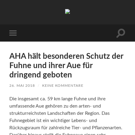
Arbeitskreis
Hallesche
Auenwälder
zu
Halle
Suchfe
Mobile-
/
ein-/a
Menü
Saale
ein-/ausblenden
e.V.
(AHA)
AHA hält besonderen Schutz der
Fuhne und ihrer Aue für
dringend geboten
26. MAI 2018
/
KEINE KOMMENTARE
Die insgesamt ca. 59 km lange Fuhne und ihre
umfassende Aue gehören zu den arten- und
strukturreichsten Landschaften der Region. Das
Fuhnegebiet ist ein wichtiger Lebens- und
Rückzugsraum für zahlreiche Tier- und Pflanzenarten.
Darüber hinaus stellt die Fuhneaue einen sehr