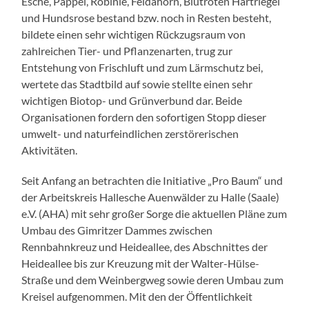
Esche, Pappel, Robinie, Feldahorn, Blutroten Hartriegel
und Hundsrose bestand bzw. noch in Resten besteht,
bildete einen sehr wichtigen Rückzugsraum von
zahlreichen Tier- und Pflanzenarten, trug zur
Entstehung von Frischluft und zum Lärmschutz bei,
wertete das Stadtbild auf sowie stellte einen sehr
wichtigen Biotop- und Grünverbund dar. Beide
Organisationen fordern den sofortigen Stopp dieser
umwelt- und naturfeindlichen zerstörerischen
Aktivitäten.
Seit Anfang an betrachten die Initiative „Pro Baum“ und
der Arbeitskreis Hallesche Auenwälder zu Halle (Saale)
e.V. (AHA) mit sehr großer Sorge die aktuellen Pläne zum
Umbau des Gimritzer Dammes zwischen
Rennbahnkreuz und Heideallee, des Abschnittes der
Heideallee bis zur Kreuzung mit der Walter-Hülse-
Straße und dem Weinbergweg sowie deren Umbau zum
Kreisel aufgenommen. Mit den der Öffentlichkeit