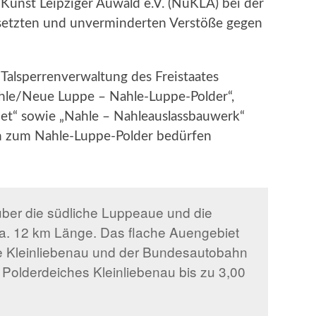
unst Leipziger Auwald e.V. (NuKLA) bei der
setzten und unverminderten Verstöße gegen
 Talsperrenverwaltung des Freistaates
ahle/Neue Luppe – Nahle-Luppe-Polder“,
et“ sowie „Nahle – Nahleauslassbauwerk“
en zum Nahle-Luppe-Polder bedürfen
 über die südliche Luppeaue und die
ca. 12 km Länge. Das flache Auengebiet
age Kleinliebenau und der Bundesautobahn
 Polderdeiches Kleinliebenau bis zu 3,00