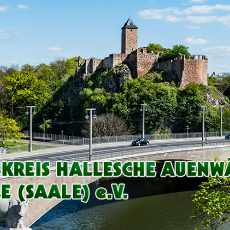
Arbeitskreis
Hallesche
Auenwälder
zu
Halle
/