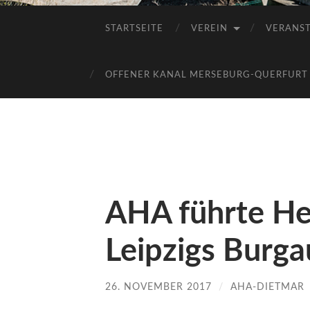
STARTSEITE
VEREIN
VERANS
OFFENER KANAL MERSEBURG-QUERFURT E
AHA führte He
Leipzigs Burga
26. NOVEMBER 2017
/
AHA-DIETMAR