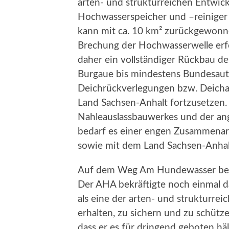
arten- und strukturreichen Entwickl
Hochwasserspeicher und –reiniger 
kann mit ca. 10 km² zurückgewonne
Brechung der Hochwasserwelle erf
daher ein vollständiger Rückbau d
Burgaue bis mindestens Bundesauto
Deichrückverlegungen bzw. Deichau
Land Sachsen-Anhalt fortzusetzen. 
Nahleauslassbauwerkes und der ang
bedarf es einer engen Zusammenarb
sowie mit dem Land Sachsen-Anhal
Auf dem Weg Am Hundewasser betr
Der AHA bekräftigte noch einmal da
als eine der arten- und strukturre
erhalten, zu sichern und zu schü
dass er es für dringend geboten hält