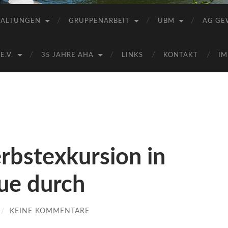
Saale
e.V.
TALTUNGEN
GRUPPENARBEIT
UBM
AG GE
(AHA)
.V.
35 JAHRE AHA
LINKS
KONTAKT
IM
rbstexkursion in
ue durch
/
KEINE KOMMENTARE