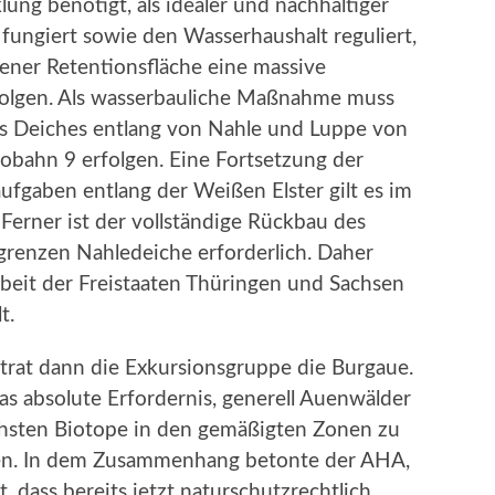
ung benötigt, als idealer und nachhaltiger
fungiert sowie den Wasserhaushalt reguliert,
ner Retentionsfläche eine massive
olgen. Als wasserbauliche Maßnahme muss
es Deiches entlang von Nahle und Luppe von
bahn 9 erfolgen. Eine Fortsetzung der
fgaben entlang der Weißen Elster gilt es im
Ferner ist der vollständige Rückbau des
renzen Nahledeiche erforderlich. Daher
eit der Freistaaten Thüringen und Sachsen
t.
at dann die Exkursionsgruppe die Burgaue.
s absolute Erfordernis, generell Auenwälder
ichsten Biotope in den gemäßigten Zonen zu
tzen. In dem Zusammenhang betonte der AHA,
, dass bereits jetzt naturschutzrechtlich