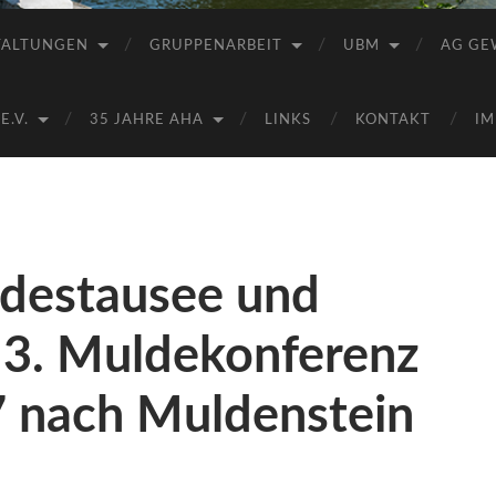
Saale
e.V.
TALTUNGEN
GRUPPENARBEIT
UBM
AG GE
(AHA)
.V.
35 JAHRE AHA
LINKS
KONTAKT
IM
destausee und
 3. Muldekonferenz
 nach Muldenstein