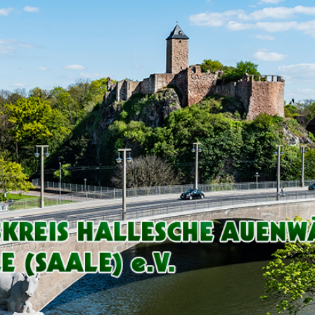
Arbeitskreis
Hallesche
Auenwälder
zu
Halle
/