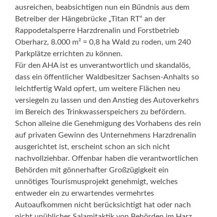
ausreichen, beabsichtigen nun ein Bündnis aus dem
Betreiber der Hängebrücke „Titan RT“ an der
Rappodetalsperre Harzdrenalin und Forstbetrieb
Oberharz, 8.000 m² = 0,8 ha Wald zu roden, um 240
Parkplätze errichten zu können.
Für den AHA ist es unverantwortlich und skandalös,
dass ein öffentlicher Waldbesitzer Sachsen-Anhalts so
leichtfertig Wald opfert, um weitere Flächen neu
versiegeln zu lassen und den Anstieg des Autoverkehrs
im Bereich des Trinkwasserspeichers zu befördern.
Schon alleine die Genehmigung des Vorhabens des rein
auf privaten Gewinn des Unternehmens Harzdrenalin
ausgerichtet ist, erscheint schon an sich nicht
nachvollziehbar. Offenbar haben die verantwortlichen
Behörden mit gönnerhafter Großzügigkeit ein
unnötiges Tourismusprojekt genehmigt, welches
entweder ein zu erwartendes vermehrtes
Autoaufkommen nicht berücksichtigt hat oder nach
nicht unüblicher Salamitaktik von Behörden im Harz,