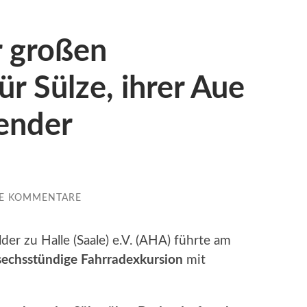
r großen
ür Sülze, ihrer Aue
ender
NE KOMMENTARE
er zu Halle (Saale) e.V. (AHA) führte am
 sechsstündige Fahrradexkursion
mit