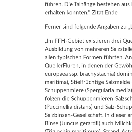
führen. Die Talhänge bestehen aus 
erhalten konnten.“, Zitat Ende
Ferner sind folgende Angaben zu „
„Im FFH-Gebiet existieren drei Quel
Ausbildung von mehreren Salzstelle
allen typischen Formen führten. An
QuellerFluren, in denen der Gewöhn
europaea ssp. brachystachia) domi
maritima), Stielfrüchtige Salzmelde
Schuppenmiere (Spergularia media)
folgen die Schuppenmieren-Salzsc
(Puccinellia distans) und Salz-Schu
Salzbinsen-Gesellschaft. In dieser 
Binse (Juncus gerardii) auch Milchk
(Triglochin maritimum), Strand-Aste