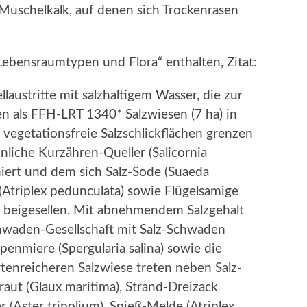
Muschelkalk, auf denen sich Trockenrasen
Lebensraumtypen und Flora“ enthalten, Zitat:
laustritte mit salzhaltigem Wasser, die zur
n als FFH-LRT 1340* Salzwiesen (7 ha) in
 vegetationsfreie Salzschlickflächen grenzen
liche Kurzähren-Queller (Salicornia
niert und dem sich Salz-Sode (Suaeda
 (Atriplex pedunculata) sowie Flügelsamige
 beigesellen. Mit abnehmendem Salzgehalt
hwaden-Gesellschaft mit Salz-Schwaden
ppenmiere (Spergularia salina) sowie die
artenreicheren Salzwiese treten neben Salz-
raut (Glaux maritima), Strand-Dreizack
r (Aster tripolium), Spieß-Melde (Atriplex