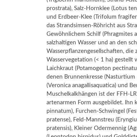
prostrata), Salz-Hornklee (Lotus te
und Erdbeer-Klee (Trifolum fragife
das Strandsimsen-Röhricht aus Str
Gewöhnlichem Schilf (Phragmites au
salzhaltigen Wasser und an den s
Wasserpflanzengesellschaften, die
Wasservegetation (< 1 ha) gestell
Laichkraut (Potamogeton pectinatus)
denen Brunnenkresse (Nasturtium of
(Veronica anagallisaquatica) und Ber
Muschelkalkhängen ist der FFH-LRT
artenarmen Form ausgebildet. Ihn
pinnatum), Furchen-Schwingel (Fest
pratense), Feld-Mannstreu (Eryngiu
pratensis), Kleiner Odermennig (A
(Leontodon hispidus) und Golddistel