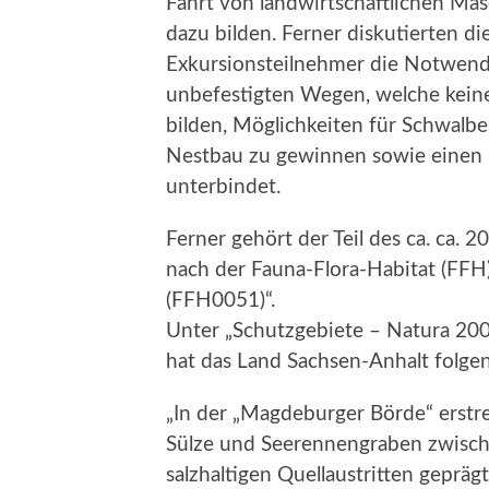
Fahrt von landwirtschaftlichen Mas
dazu bilden. Ferner diskutierten d
Exkursionsteilnehmer die Notwendi
unbefestigten Wegen, welche keine 
bilden, Möglichkeiten für Schwalb
Nestbau zu gewinnen sowie einen 
unterbindet.
Ferner gehört der Teil des ca. ca. 
nach der Fauna-Flora-Habitat (FFH) 
(FFH0051)“.
Unter „Schutzgebiete – Natura 2000
hat das Land Sachsen-Anhalt folgen
„In der „Magdeburger Börde“ erstre
Sülze und Seerennengraben zwische
salzhaltigen Quellaustritten gepräg