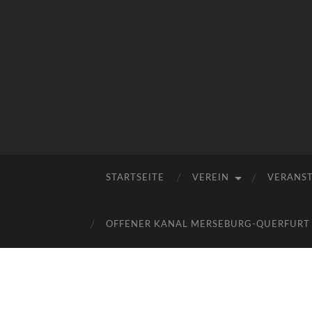
STARTSEITE
VEREIN
VERANS
OFFENER KANAL MERSEBURG-QUERFURT E