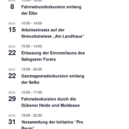
AUG.
8
Fahrradrundexkursion entlang
der Elbe
10:00
-
14:00
AUG.
15
Arbeitseinsatz auf der
Streuobstwiese „Am Landhaus“
10:00
-
14:00
AUG.
22
Erfassung der Entomofauna des
Salegaster Forsts
12:00
-
20:00
AUG.
22
Ganztagesradexkursion entlang
der Selke
10:00
-
17:00
AUG.
29
Fahrradexkursion durch die
Dübener Heide und Muldeaue
19:00
-
22:00
AUG.
31
Versammlung der Initiative “Pro
Baum”