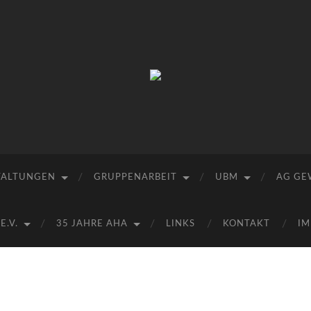
Arbeitskreis
Hallesche
Auenwälder
zu
Halle
/
Saale
e.V.
TALTUNGEN
GRUPPENARBEIT
UBM
AG GE
(AHA)
.V.
35 JAHRE AHA
LINKS
KONTAKT
IM