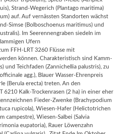
nuis), Strand-Wegerich (Plantago maritima)
rum) auf. Auf vernässten Standorten wächst
and-Simse (Bolboschoenus maritimus) und
stralis). Im Seerennengraben siedeln im
chlammigen Ufern
 zum FFH-LRT 3260 Flüsse mit
t werden können. Charakteristisch sind Kamm-
 und Teichfaden (Zannichellia palustris), zu
ficinale agg.), Blauer Wasser-Ehrenpreis
le (Berula erecta) treten. An den
 6210 Kalk-Trockenrasen (2 ha) in einer eher
 kennzeichnen Fieder-Zwenke (Brachypodium
uca rupicola), Wiesen-Hafer (Helictotrichen
m campestre), Wiesen-Salbei (Salvia
grimonia eupatoria), Rauer Löwenzahn
 (Carlina vulgaris)., Zitat Ende Im Oktober