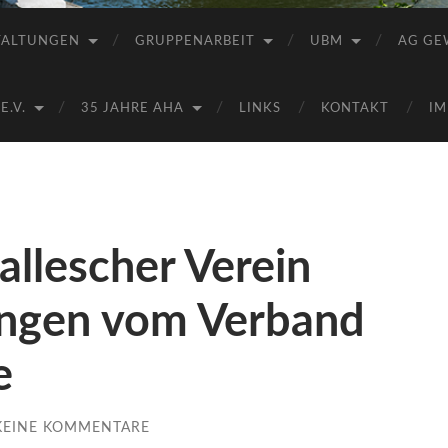
Saale
e.V.
TALTUNGEN
GRUPPENARBEIT
UBM
AG GE
(AHA)
.V.
35 JAHRE AHA
LINKS
KONTAKT
IM
allescher Verein
ungen vom Verband
e
KEINE KOMMENTARE