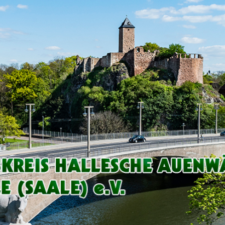
Arbeitskreis
Hallesche
Auenwälder
zu
Halle
/