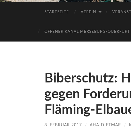
STARTSEITE
VEREIN
VERANS
OFFENER KANAL MERSEBURG-QUERFURT E
Biberschutz: H
gegen Forder
Fläming-Elbau
8. FEBRUAR 2017
/
AHA-DIETMAR
/