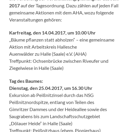
2017
auf der Tagesordnung. Dazu zählen auf jeden Fall
gemeinsame Aktionen mit dem AHA, wozu folgende
Veranstaltungen gehören:
Karfreitag, den 14.04.2017, um 10.00 Uhr
„Bäume pflanzen statt abholzen“ – eine gemeinsame
Aktion mit Arbeitskreis Hallesche
Auenwälder zu Halle (Saale) e.V. (AHA)
Treffpunkt: Ochsenbrücke zwischen Riveufer und
Ziegelwiese in Halle (Saale)
Tag des Baumes:
Dienstag, den 25.04.2017, um 16.30 Uhr
Exkursion ab Peißnitzinsel durch das NSG
Peißnitznordspitze, entlang von Teilen des
Gimritzer Dammes und der Heideallee sowie des
Saugrabens bis zum Landschaftsschutzgebiet
„Dölauer Heide“ in Halle (Saale)
Treffpunkt: Peißnitzhaus (ehem. Pionierhaus)