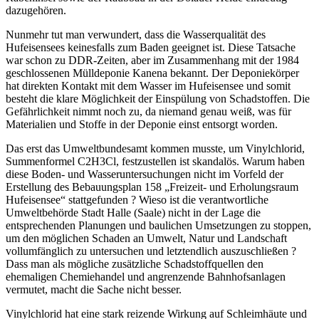
dazugehören.
Nunmehr tut man verwundert, dass die Wasserqualität des
Hufeisensees keinesfalls zum Baden geeignet ist. Diese Tatsache
war schon zu DDR-Zeiten, aber im Zusammenhang mit der 1984
geschlossenen Mülldeponie Kanena bekannt. Der Deponiekörper
hat direkten Kontakt mit dem Wasser im Hufeisensee und somit
besteht die klare Möglichkeit der Einspülung von Schadstoffen. Die
Gefährlichkeit nimmt noch zu, da niemand genau weiß, was für
Materialien und Stoffe in der Deponie einst entsorgt worden.
Das erst das Umweltbundesamt kommen musste, um Vinylchlorid,
Summenformel C2H3Cl, festzustellen ist skandalös. Warum haben
diese Boden- und Wasseruntersuchungen nicht im Vorfeld der
Erstellung des Bebauungsplan 158 „Freizeit- und Erholungsraum
Hufeisensee“ stattgefunden ? Wieso ist die verantwortliche
Umweltbehörde Stadt Halle (Saale) nicht in der Lage die
entsprechenden Planungen und baulichen Umsetzungen zu stoppen,
um den möglichen Schaden an Umwelt, Natur und Landschaft
vollumfänglich zu untersuchen und letztendlich auszuschließen ?
Dass man als mögliche zusätzliche Schadstoffquellen den
ehemaligen Chemiehandel und angrenzende Bahnhofsanlagen
vermutet, macht die Sache nicht besser.
Vinylchlorid hat eine stark reizende Wirkung auf Schleimhäute und