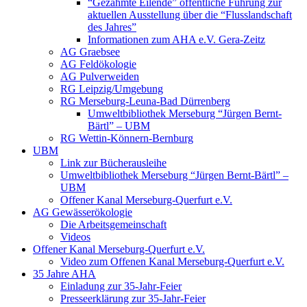
“Gezähmte Eilende” öffentliche Führung zur
aktuellen Ausstellung über die “Flusslandschaft
des Jahres”
Informationen zum AHA e.V. Gera-Zeitz
AG Graebsee
AG Feldökologie
AG Pulverweiden
RG Leipzig/Umgebung
RG Merseburg-Leuna-Bad Dürrenberg
Umweltbibliothek Merseburg “Jürgen Bernt-
Bärtl” – UBM
RG Wettin-Könnern-Bernburg
UBM
Link zur Bücherausleihe
Umweltbibliothek Merseburg “Jürgen Bernt-Bärtl” –
UBM
Offener Kanal Merseburg-Querfurt e.V.
AG Gewässerökologie
Die Arbeitsgemeinschaft
Videos
Offener Kanal Merseburg-Querfurt e.V.
Video zum Offenen Kanal Merseburg-Querfurt e.V.
35 Jahre AHA
Einladung zur 35-Jahr-Feier
Presseerklärung zur 35-Jahr-Feier