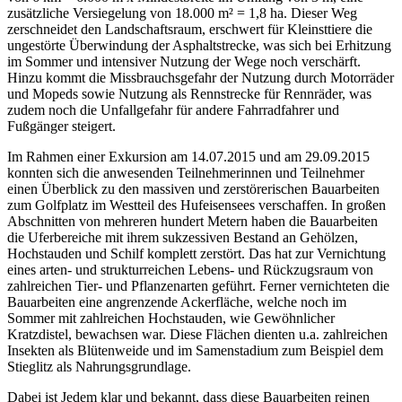
zusätzliche Versiegelung von 18.000 m² = 1,8 ha. Dieser Weg
zerschneidet den Landschaftsraum, erschwert für Kleinsttiere die
ungestörte Überwindung der Asphaltstrecke, was sich bei Erhitzung
im Sommer und intensiver Nutzung der Wege noch verschärft.
Hinzu kommt die Missbrauchsgefahr der Nutzung durch Motorräder
und Mopeds sowie Nutzung als Rennstrecke für Rennräder, was
zudem noch die Unfallgefahr für andere Fahrradfahrer und
Fußgänger steigert.
Im Rahmen einer Exkursion am 14.07.2015 und am 29.09.2015
konnten sich die anwesenden Teilnehmerinnen und Teilnehmer
einen Überblick zu den massiven und zerstörerischen Bauarbeiten
zum Golfplatz im Westteil des Hufeisensees verschaffen. In großen
Abschnitten von mehreren hundert Metern haben die Bauarbeiten
die Uferbereiche mit ihrem sukzessiven Bestand an Gehölzen,
Hochstauden und Schilf komplett zerstört. Das hat zur Vernichtung
eines arten- und strukturreichen Lebens- und Rückzugsraum von
zahlreichen Tier- und Pflanzenarten geführt. Ferner vernichteten die
Bauarbeiten eine angrenzende Ackerfläche, welche noch im
Sommer mit zahlreichen Hochstauden, wie Gewöhnlicher
Kratzdistel, bewachsen war. Diese Flächen dienten u.a. zahlreichen
Insekten als Blütenweide und im Samenstadium zum Beispiel dem
Stieglitz als Nahrungsgrundlage.
Dabei ist Jedem klar und bekannt, dass diese Bauarbeiten reinen