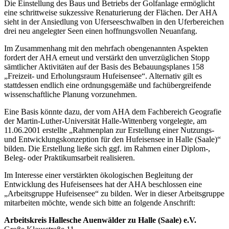
Die Einstellung des Baus und Betriebs der Golfanlage ermöglicht
eine schrittweise sukzessive Renaturierung der Flächen. Der AHA
sieht in der Ansiedlung von Uferseeschwalben in den Uferbereichen
drei neu angelegter Seen einen hoffnungsvollen Neuanfang.
Im Zusammenhang mit den mehrfach obengenannten Aspekten
fordert der AHA erneut und verstärkt den unverzüglichen Stopp
sämtlicher Aktivitäten auf der Basis des Bebauungsplanes 158
„Freizeit- und Erholungsraum Hufeisensee“. Alternativ gilt es
stattdessen endlich eine ordnungsgemäße und fachübergreifende
wissenschaftliche Planung vorzunehmen.
Eine Basis könnte dazu, der vom AHA dem Fachbereich Geografie
der Martin-Luther-Universität Halle-Wittenberg vorgelegte, am
11.06.2001 erstellte „Rahmenplan zur Erstellung einer Nutzungs-
und Entwicklungskonzeption für den Hufeisensee in Halle (Saale)“
bilden. Die Erstellung ließe sich ggf. im Rahmen einer Diplom-,
Beleg- oder Praktikumsarbeit realisieren.
Im Interesse einer verstärkten ökologischen Begleitung der
Entwicklung des Hufeisensees hat der AHA beschlossen eine
„Arbeitsgruppe Hufeisensee“ zu bilden. Wer in dieser Arbeitsgruppe
mitarbeiten möchte, wende sich bitte an folgende Anschrift:
Arbeitskreis Hallesche Auenwälder zu Halle (Saale) e.V.