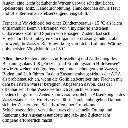
Augen, eine leicht betäubende Wirkung sowie schädigt Leber,
Speiseröhre, Milz, Handdurchblutung, Handknochen sowie Haut
und ist außerdem als krebserzeugend eingestuft.
Ferner gilt Vinylchlorid bei einer Zündtemperatur 415 °C als leicht
entflammbar. Beim Verbrennen von Vinylchlorid entstehen
Chlorwasserstoff und Spuren von Phosgen. Zudem löst sich
Vinylchlorid fast unbegrenzt in organischen Lösungsmitteln, aber
nur wenig in Wasser. Bei Einwirkung von Licht, Luft und Wärme
polymerisiert Vinylchlorid zu PVC.
Allein diese Fakten müssen zur Einstellung und Aufhebung des
Bebauungsplans 158 „Freizeit- und Erholungsraum Hufeisensee“
sowie zu weiteren tiefgreifenderen Untersuchungen von Wasser,
Boden und Luft führen. In dem Zusammenhang sieht es der AHA
als problematisch an, wenn die Golfplatzbetreiber ihre Flächen mit
dem belasteten Wasser beregnen. Abgesehen davon, dass der
offenbar sehr hohe Wasserverbrauch zu nicht seltenen
niederschlagsarmen Zeiten zu unverantwortlichen Absenkungen des
Wasserstandes des Hufeisensees führt. Damit einhergehend könnte
sich der Zustrom von Schadstoffen über Grund- und
Schichtwasserleiter verstärken, was eine schnelle Ortung und
Sanierung der Ausgangsstandorte und Ab- und Zuleiter sehr
dringend erforderlich macht.