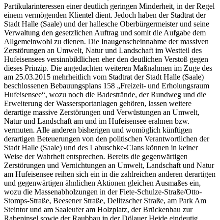
Partikularinteressen einer deutlich geringen Minderheit, in der Regel
einem vermögenden Klientel dient. Jedoch haben der Stadtrat der
Stadt Halle (Saale) und der hallesche Oberbürgermeister und seine
Verwaltung den gesetzlichen Auftrag und somit die Aufgabe dem
Allgemeinwohl zu dienen. Die Inaugenscheinnahme der massiven
Zerstörungen an Umwelt, Natur und Landschaft im Westteil des
Hufeisensees versinnbildlichen eher den deutlichen Verstoß gegen
dieses Prinzip. Die angedachten weiteren Maßnahmen im Zuge des
am 25.03.2015 mehrheitlich vom Stadtrat der Stadt Halle (Saale)
beschlossenen Bebauungsplans 158 „Freizeit- und Erholungsraum
Hufeisensee“, wozu noch die Badestrände, der Rundweg und die
Erweiterung der Wassersportanlagen gehören, lassen weitere
derartige massive Zerstörungen und Verwüstungen an Umwelt,
Natur und Landschaft am und im Hufeisensee erahnen bzw.
vermuten. Alle anderen bisherigen und womöglich künftigen
derartigen Beteuerungen von den politischen Verantwortlichen der
Stadt Halle (Saale) und des Labuschke-Clans können in keiner
Weise der Wahrheit entsprechen. Bereits die gegenwärtigen
Zerstörungen und Vernichtungen an Umwelt, Landschaft und Natur
am Hufeisensee reihen sich ein in die zahlreichen anderen derartigen
und gegenwärtigen ähnlichen Aktionen gleichen Ausmaßes ein,
wozu die Massenabholzungen in der Fiete-Schulze-Straße/Otto-
Stomps-Straße, Beesener Straße, Delitzscher Straße, am Park Am
Steintor und am Saaleufer am Holzplatz, der Brückenbau zur
Rabeninsel sowie der Raubbau in der Dölauer Heide eindeutig