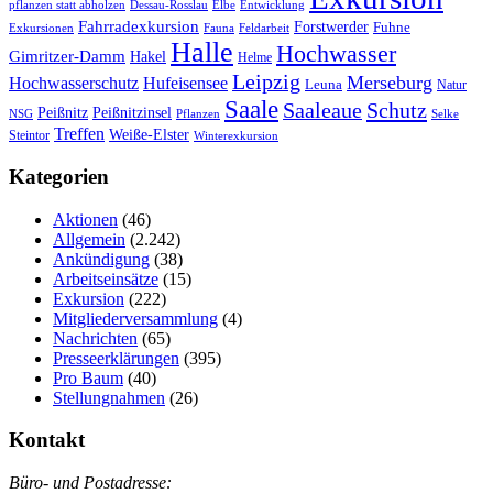
pflanzen statt abholzen
Dessau-Rosslau
Elbe
Entwicklung
Fahrradexkursion
Forstwerder
Fuhne
Fauna
Feldarbeit
Exkursionen
Halle
Hochwasser
Gimritzer-Damm
Hakel
Helme
Leipzig
Merseburg
Hochwasserschutz
Hufeisensee
Leuna
Natur
Saale
Saaleaue
Schutz
Peißnitz
Peißnitzinsel
NSG
Pflanzen
Selke
Treffen
Weiße-Elster
Steintor
Winterexkursion
Kategorien
Aktionen
(46)
Allgemein
(2.242)
Ankündigung
(38)
Arbeitseinsätze
(15)
Exkursion
(222)
Mitgliederversammlung
(4)
Nachrichten
(65)
Presseerklärungen
(395)
Pro Baum
(40)
Stellungnahmen
(26)
Kontakt
Büro- und Postadresse: