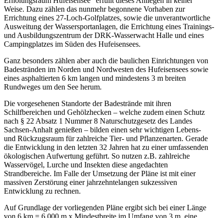
Erholungsraum Hufeisensee“ erfüllt dieses Anliegen in keiner
Weise. Dazu zählen das nunmehr begonnene Vorhaben zur
Errichtung eines 27-Loch-Golfplatzes, sowie die unverantwortliche
Ausweitung der Wassersportanlagen, die Errichtung eines Trainings-
und Ausbildungszentrum der DRK-Wasserwacht Halle und eines
Campingplatzes im Süden des Hufeisensees.
Ganz besonders zählen aber auch die baulichen Einrichtungen von
Badestränden im Norden und Nordwesten des Hufeisensees sowie
eines asphaltierten 6 km langen und mindestens 3 m breiten
Rundweges um den See herum.
Die vorgesehenen Standorte der Badestrände mit ihren
Schilfbereichen und Gehölzhecken – welche zudem einen Schutz
nach § 22 Absatz 1 Nummer 8 Naturschutzgesetz des Landes
Sachsen-Anhalt genießen – bilden einen sehr wichtigen Lebens-
und Rückzugsraum für zahlreiche Tier- und Pflanzenarten. Gerade
die Entwicklung in den letzten 32 Jahren hat zu einer umfassenden
ökologischen Aufwertung geführt. So nutzen z.B. zahlreiche
Wasservögel, Lurche und Insekten diese angedachten
Strandbereiche. Im Falle der Umsetzung der Pläne ist mit einer
massiven Zerstörung einer jahrzehntelangen sukzessiven
Entwicklung zu rechnen.
Auf Grundlage der vorliegenden Pläne ergibt sich bei einer Länge
von 6 km = 6.000 m x Mindestbreite im Umfang von 3 m, eine