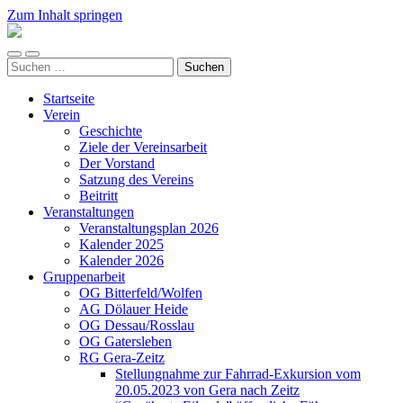
Zum Inhalt springen
Arbeitskreis
Hallesche
Mobile-
Suchfeld
Auenwälder
Suchen
Menü
ein-/ausblenden
zu
nach:
ein-/ausblenden
Halle
Startseite
/
Verein
Saale
Geschichte
e.V.
Ziele der Vereinsarbeit
(AHA)
Der Vorstand
Satzung des Vereins
Beitritt
Veranstaltungen
Veranstaltungsplan 2026
Kalender 2025
Kalender 2026
Gruppenarbeit
OG Bitterfeld/Wolfen
AG Dölauer Heide
OG Dessau/Rosslau
OG Gatersleben
RG Gera-Zeitz
Stellungnahme zur Fahrrad-Exkursion vom
20.05.2023 von Gera nach Zeitz