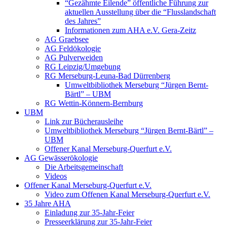
“Gezähmte Eilende” öffentliche Führung zur
aktuellen Ausstellung über die “Flusslandschaft
des Jahres”
Informationen zum AHA e.V. Gera-Zeitz
AG Graebsee
AG Feldökologie
AG Pulverweiden
RG Leipzig/Umgebung
RG Merseburg-Leuna-Bad Dürrenberg
Umweltbibliothek Merseburg “Jürgen Bernt-
Bärtl” – UBM
RG Wettin-Könnern-Bernburg
UBM
Link zur Bücherausleihe
Umweltbibliothek Merseburg “Jürgen Bernt-Bärtl” –
UBM
Offener Kanal Merseburg-Querfurt e.V.
AG Gewässerökologie
Die Arbeitsgemeinschaft
Videos
Offener Kanal Merseburg-Querfurt e.V.
Video zum Offenen Kanal Merseburg-Querfurt e.V.
35 Jahre AHA
Einladung zur 35-Jahr-Feier
Presseerklärung zur 35-Jahr-Feier